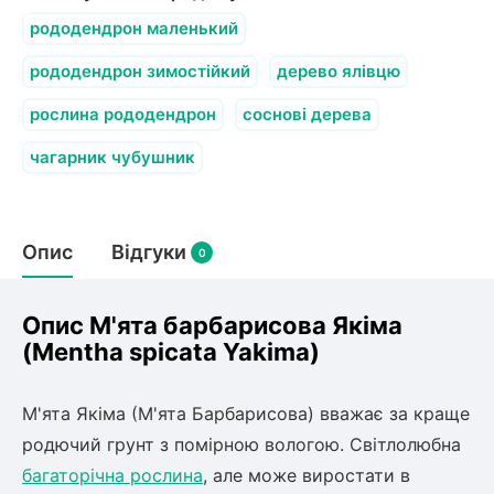
Слива
Смородина
Кріплення агроволокна (агротканини)
Платан
рододендрон маленький
Сітка затіняюча
Тамарикс
Оливкове Дерево
рододендрон зимостійкий
дерево ялівцю
Персик
Агрус
Садова техніка
Декоративні кущі
рослина рододендрон
соснові дерева
Мирт
Рубальні машини
Інжирний персик
Пієріс Японський
Виноград
чагарник чубушник
Граблі тракторні
Рододендрон
Мушмула
Картоплесаджалки
Бересклет
Нектарин
Актинідія
Картоплекопалки
Вейгела
Опис
Відгуки
Сажалки для чеснока
0
Барбарис
Роторні косарки
Пухироплідник
Алича
Ірга
Навантажувачі
Спірея
Опис М'ята барбарисова Якіма
Азалія
(Mentha spicata Yakima)
Айва
Ківі
Дерен
Штамбові троянди
М'ята Якіма (М'ята Барбарисова) вважає за краще
Бузок
Хурма
родючий грунт з помірною вологою. Світлолюбна
Жасмин (Чубушник)
багаторічна рослина
, але може виростати в
Будлея