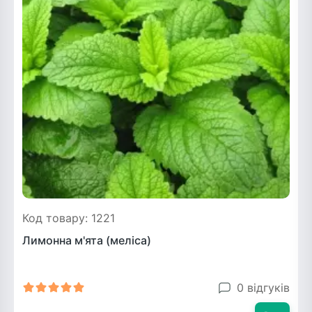
Рослини що в'ються
Гліцинія (Вістерія)
Жимолость декоративна
Плющ
Клематіс
Код товару: 1221
Лимонна м'ята (меліса)
0 відгуків