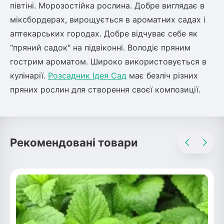
Шовковиця
півтіні. Морозостійка рослина. Добре виглядає в
Лавровишня
Кизильник
міксбордерах, вирощується в ароматних садах і
Бобовник (Жерновець)
аптекарських городах. Добре відчуває себе як
Абрикос
Калина
"пряний садок" на підвіконні. Володіє пряним
Піраканта
гострим ароматом. Широко використовується в
Бузина
Обліпиха
кулінарії.
Розсадник Ідея Сад
має безліч різних
пряних рослин для створення своєї композиції.
Багаторічні рослини
Кизил
Молодило (Кам'яні троянди)
М'ята
Диплоидная слива
Лаванда
Рекомендовані товари
Бамбук
Пряні трави
Азіатська груша
Очиток (седум)
Вівсяниця
Барвінок
Чемерник (морозник)