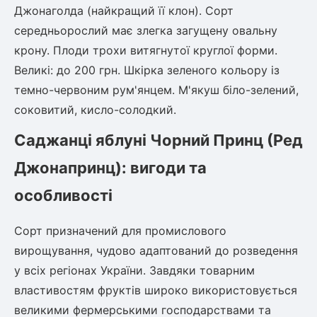
Шовковиця
Лавровишня
Джонаголда (найкращий її клон). Сорт
Кизильник
середньорослий має злегка загущену овальну
Бобовник (Жерновець)
крону. Плоди трохи витягнутої круглої форми.
Абрикос
Калина
Великі: до 200 грн. Шкірка зеленого кольору із
Піраканта
темно-червоним рум'янцем. М'якуш біло-зелений,
Бузина
Обліпиха
соковитий, кисло-солодкий.
Багаторічні рослини
Саджанці яблуні Чорний Принц (Ред
Кизил
Молодило (Кам'яні троянди)
Джонапринц): вигоди та
М'ята
Диплоидная слива
особливості
Лаванда
Бамбук
Сорт призначений для промислового
Пряні трави
Азіатська груша
вирощування, чудово адаптований до розведення
Очиток (седум)
Вівсяниця
у всіх регіонах України. Завдяки товарним
Барвінок
властивостям фруктів широко використовується
Чемерник (морозник)
великими фермерськими господарствами та