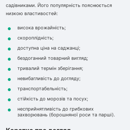
садівниками. Його популярність пояснюється
Рослини що в'ються
низкою властивостей:
Гліцинія (Вістерія)
висока врожайність;
Жимолость декоративна
Плющ
скороплідність;
Клематіс
доступна ціна на саджанці;
бездоганний товарний вигляд;
тривалий термін зберігання;
невибагливість до догляду;
транспортабельність;
стійкість до морозів та посух;
несприйнятливість до грибкових
захворювань (борошняної роси та парші).