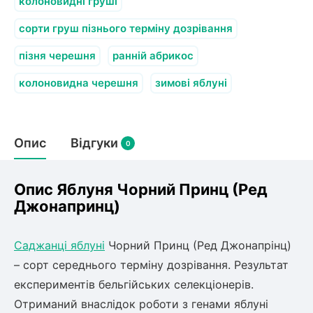
Слива
колоновидні груші
Смородина
Кріплення агроволокна (агротканини)
Платан
Сітка затіняюча
сорти груш пізнього терміну дозрівання
Тамарикс
Оливкове Дерево
Персик
Агрус
пізня черешня
ранній абрикос
Садова техніка
Декоративні кущі
Мирт
колоновидна черешня
зимові яблуні
Рубальні машини
Інжирний персик
Пієріс Японський
Виноград
Граблі тракторні
Рододендрон
Мушмула
Картоплесаджалки
Бересклет
Нектарин
Актинідія
Опис
Картоплекопалки
Відгуки
0
Вейгела
Сажалки для чеснока
Барбарис
Роторні косарки
Пухироплідник
Алича
Ірга
Опис Яблуня Чорний Принц (Ред
Навантажувачі
Спірея
Джонапринц)
Азалія
Айва
Ківі
Дерен
Саджанці яблуні
Чорний Принц (Ред Джонапрінц)
Штамбові троянди
– сорт середнього терміну дозрівання. Результат
Бузок
Хурма
експериментів бельгійських селекціонерів.
Жасмин (Чубушник)
Отриманий внаслідок роботи з генами яблуні
Будлея