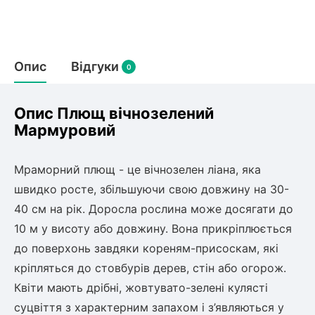
Слива
Смородина
Кріплення агроволокна (агротканини)
Платан
Сітка затіняюча
Тамарикс
Оливкове Дерево
Персик
Агрус
Садова техніка
Опис
Відгуки
Декоративні кущі
0
Мирт
Рубальні машини
Інжирний персик
Пієріс Японський
Виноград
Граблі тракторні
Опис Плющ вічнозелений
Рододендрон
Мушмула
Картоплесаджалки
Мармуровий
Бересклет
Нектарин
Актинідія
Картоплекопалки
Вейгела
Сажалки для чеснока
Барбарис
Мраморний плющ - це вічнозелен ліана, яка
Роторні косарки
Пухироплідник
Алича
Ірга
швидко росте, збільшуючи свою довжину на 30-
Навантажувачі
Спірея
40 см на рік. Доросла рослина може досягати до
Азалія
10 м у висоту або довжину. Вона прикріплюється
Айва
Ківі
Дерен
до поверхонь завдяки кореням-присоскам, які
Штамбові троянди
кріпляться до стовбурів дерев, стін або огорож.
Бузок
Хурма
Квіти мають дрібні, жовтувато-зелені кулясті
Жасмин (Чубушник)
Будлея
суцвіття з характерним запахом і з’являються у