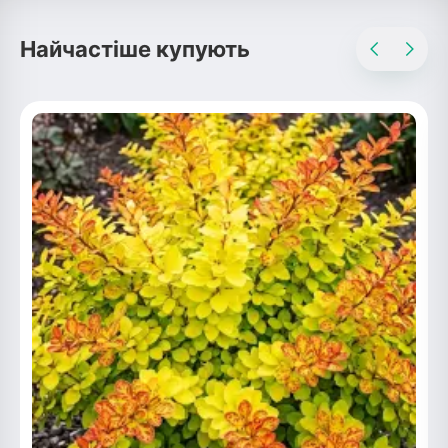
Рослини що в'ються
Найчастіше купують
Гліцинія (Вістерія)
Жимолость декоративна
Плющ
Клематіс