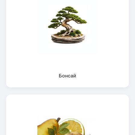
Бонсай