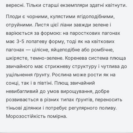
Шовковиця
Лавровишня
вересні. Тільки старші екземпляри здатні квітнути.
Кизильник
Плоди є чорними, кулястими ягідоподібними,
Бобовник (Жерновець)
Абрикос
отруйними. Листя цієї ліани завжди зелене і
Калина
варіюється за формою: на паросткових пагонах
Піраканта
Бузина
Обліпиха
має 3-5 лопатеву форму, тоді як на квіткових
пагонах — цілісне, яйцеподібне або ромбічне,
Багаторічні рослини
шкірясте, темно-зелене. Коренева система плюща
Кизил
звичайного має стрижневу структуру і чутлива до
Молодило (Кам'яні троянди)
ущільнення ґрунту. Рослина може рости як на
М'ята
Диплоидная слива
сонці, так і в півтіні. Плющ звичайний
Лаванда
Бамбук
невибагливий до умов вирощування, добре
Пряні трави
Азіатська груша
розвивається в різних типах ґрунтів, переносить
Очиток (седум)
тіньові ділянки і потребує регулярного поливу.
Вівсяниця
Морозостійкість помірна.
Барвінок
Чемерник (морозник)