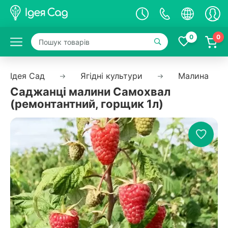
0
0
Ідея Сад
Ягідні культури
Малина
Саджанці малини Самохвал
(ремонтантний, горщик 1л)