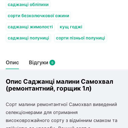
саджанці обліпихи
сорти безколючкової ожини
саджанці жимолості
кущ годжі
саджанці полуниці
сорти пізньої полуниці
Опис
Відгуки
0
Опис Саджанці малини Самохвал
(ремонтантний, горщик 1л)
Сорт малини ремонтантної Самохвал виведений
селекціонерами для отримання
високоврожайного сорту з відмінним смаком та