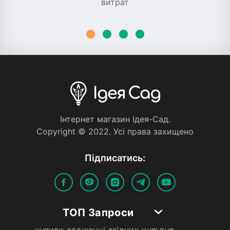
витрат
Iнтернет магазин Iдея-Сад.
Copyright © 2022. Усi права захищено
Пiдписатись:
ТОП Запроси
купити саджанці ягідних культур