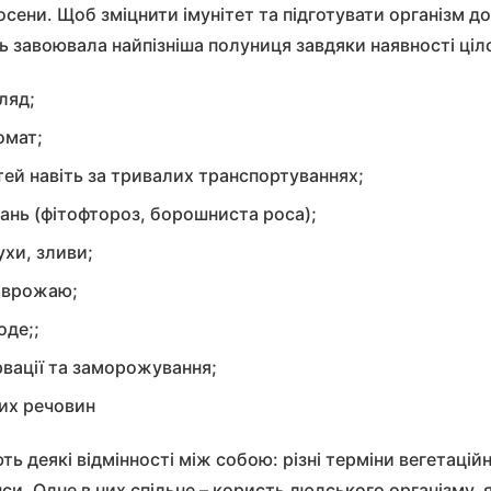
сени. Щоб зміцнити імунітет та підготувати організм д
ь завоювала найпізніша полуниця завдяки наявності ціл
ляд;
омат;
ей навіть за тривалих транспортуваннях;
ань (фітофтороз, борошниста роса);
хи, зливи;
 врожаю;
оде;;
вації та заморожування;
их речовин
ють деякі відмінності між собою: різні терміни вегетаційн
си. Одне в них спільне – користь людського організму, 