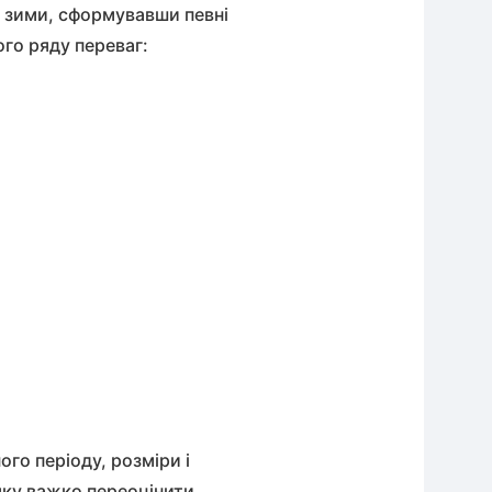
о зими, сформувавши певні
ого ряду переваг:
ого періоду, розміри і
яку важко переоцінити.