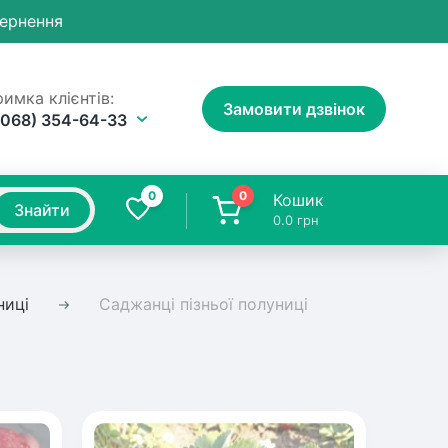
вернення
имка клієнтів:
Замовити дзвінок
(068) 354-64-33
0
0
Кошик
Знайти
0.0
грн
ниці
Саджанці пізньої полуниці