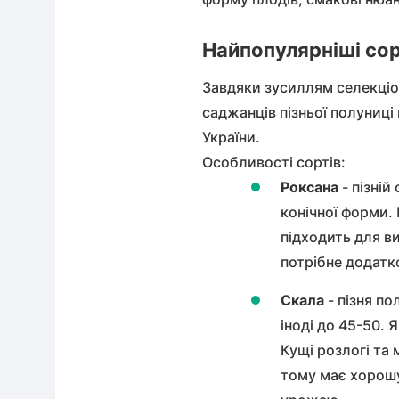
Найпопулярніші сор
Завдяки зусиллям селекціон
саджанців пізньої полуниц
України.
Особливості сортів:
Роксана
-
пізній
конічної форми.
підходить для в
потрібне додатк
Скала
- пізня п
іноді до 45-50.
Кущі розлогі та 
тому має хорошу