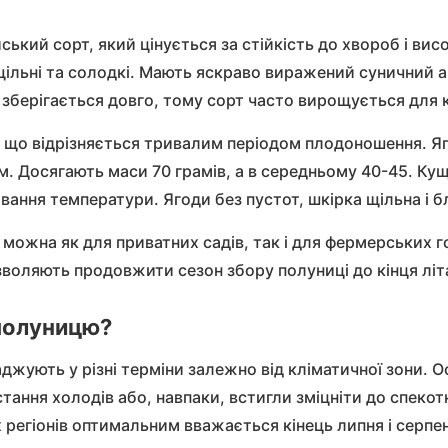
йський сорт, який цінується за стійкість до хвороб і ви
щільні та солодкі. Мають яскраво виражений суничний ар
зберігається довго, тому сорт часто вирощується для 
, що відрізняється тривалим періодом плодоношення. Яго
. Досягають маси 70 грамів, а в середньому 40-45. Кущ
вання температури. Ягоди без пустот, шкірка щільна і 
і
можна як для приватних садів, так і для фермерських 
дозволяють продовжити сезон збору полуниці до кінця літ
 полуницю?
джують у різні терміни залежно від кліматичної зони. 
тання холодів або, навпаки, встигли зміцніти до спекотн
 регіонів оптимальним вважається кінець липня і серпе