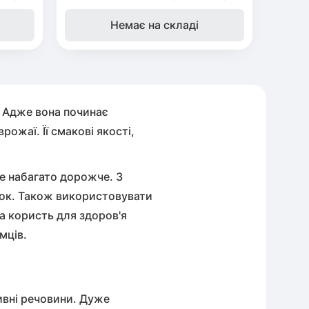
Немає на складі
і. Адже вона починає
рожаї. Її смакові якості,
же набагато дорожче. З
ток. Також використовувати
та користь для здоров'я
мців.
живні речовини. Дуже