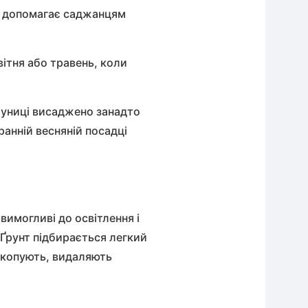
нь допомагає саджанцям
вітня або травень, коли
луниці
висаджено занадто
ранній весняній посадці
і
вимогливі до освітлення і
 Ґрунт підбирається легкий
екопують, видаляють