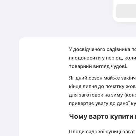
Абрик
Обліп
У досвідченого садівника п
плодоносити у період, коли 
Кизил
товарний вигляд чудові.
Ягідний сезон майже закінч
Дипло
кінця липня до початку жо
для заготовок на зиму (кон
Азіат
привертає увагу до даної ку
Чому варто купити п
Плоди садової суниці багат