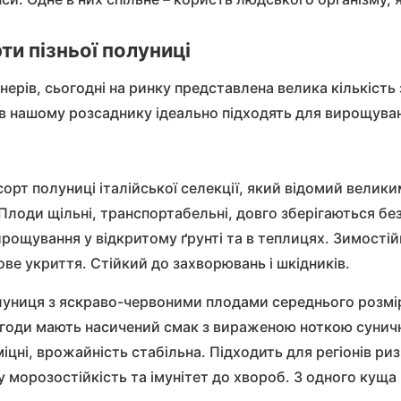
ти пізньої полуниці
ерів, сьогодні на ринку представлена велика кількість 
і в нашому розсаднику ідеально підходять для вирощува
 сорт полуниці
італійської селекції, який відомий вели
 Плоди щільні, транспортабельні, довго зберігаються бе
ирощування у відкритому ґрунті та в теплицях. Зимостій
ове укриття. Стійкий до захворювань і шкідників.
олуниця з яскраво-червоними плодами середнього розмір
 Ягоди мають насичений смак з вираженою ноткою суничн
міцні, врожайність стабільна. Підходить для регіонів р
 морозостійкість та імунітет до хвороб. З одного куща