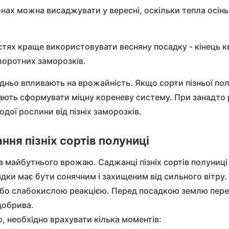
іонах можна висаджувати у вересні, оскільки тепла осі
астях краще використовувати весняну посадку - кінець к
воротних заморозків.
едньо впливають на врожайність. Якщо
сорти пізньої по
гають сформувати міцну кореневу систему. При занадто 
ої рослини від пізніх заморозків.
ня пізніх сортів полуниці
ва майбутнього врожаю.
Саджанці пізніх сортів полуниц
рядки має бути сонячним і захищеним від сильного вітру.
 або слабокислою реакцією. Перед посадкою землю пер
 добрива.
, необхідно врахувати кілька моментів: