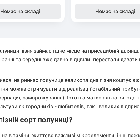
Немає на складі
Немає на складі
Бобовник
ос
(Жерновець)
иха
Калина
олуниця пізня займає гідне місце на присадибній ділянц
ранні та середні вже давно відцвіли, перестали давати в
Піраканта
ився, на ринках полуниця великоплідна пізня коштує в
идная слива
Бузина
втня можна отримувати від реалізації стабільний прибу
сервація, заморожування). Істотна матеріальна вигода 
ська груша
льтури як городників - любителів, так і великих підприє
ізній сорт полуниці?
і на вітаміни, життєво важливі мікроелементи, інші по