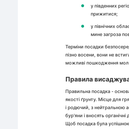
у південних рег
прижитися;
у північних обл
мине загроза по
Терміни посадки безпосер
пізно восени, вони не всти
можливі пошкодження молод
Правила висаджуван
Правильна посадка - осно
якості ґрунту. Місце для г
і родючий, з нейтральною
бур'яни і вносять органічні
Щоб посадка була успішною