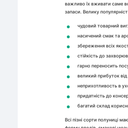
важливо їх вживати саме во
запаси. Велику популярніст
чудовий товарний виг
насичений смак та ар
збереження всіх якост
стійкість до захворюв
гарно переносить посу
великий прибуток від
неприхотливость в ух
придатність до консер
багатий склад корисн
Всі пізні сорти полуниці ма
форму плодів, смакові нюан