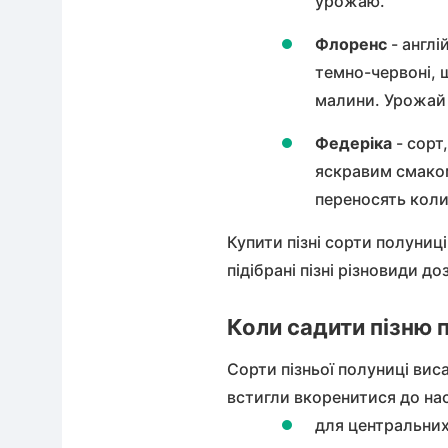
урожаю.
Флоренс
- англі
темно-червоні, 
малини. Урожай 
Федеріка
- сорт
яскравим смаком
переносять коли
Купити пізні сорти полуниц
підібрані пізні різновиди 
Коли садити пізню
Сорти пізньої полуниці
виса
встигли вкоренитися до нас
для центральних