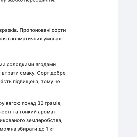
зразків. Пропоновані сорти
ння в кліматичних умовах
кими солодкими ягодами
з втрати смаку. Сорт добре
кість підвищена, тому не
у вагою понад 30 грамів,
ості та тонкий аромат.
изикованого землеробства,
 можна збирати до 1 кг