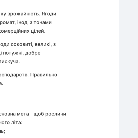
соку врожайність. Ягоди
омат, іноді з тонами
комерційних цілей.
ди соковиті, великі, з
і потужні, добре
блискуча.
господарств. Правильно
а.
Основна мета - щоб рослини
ого літа:
нь;