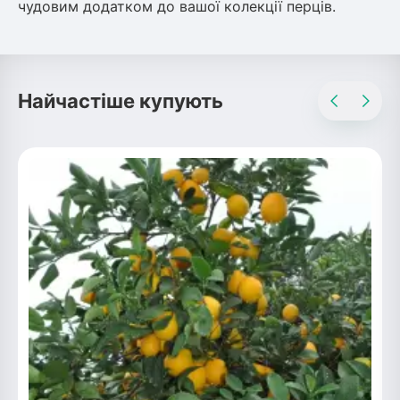
чудовим додатком до вашої колекції перців.
Рослини що в'ються
Гліцинія (Вістерія)
Жимолость декоративна
Найчастіше купують
Плющ
Клематіс