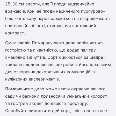
Шовковиця
Лавровишня
25-30 см висоти, але її плоди надзвичайно
Кизильник
вражаючі. Конічні плоди насиченого пурпурово-
Бобовник (Жерновець)
білого кольору перетворюються на яскраво-жовті
Абрикос
Калина
при повній зрілості, створюючи вражаючий
Піраканта
контраст.
Бузина
Обліпиха
Смак плодів Помаранчевого дива вирізняється
Багаторічні рослини
гострістю та пікантністю, що додає палітру
Кизил
смакових відчуттів. Сорт оцінюється за щедре і
Молодило (Кам'яні троянди)
тривале плодоношення, що робить його ідеальним
М'ята
Диплоидная слива
для створення декоративних композицій та
Лаванда
кулінарних експериментів.
Бамбук
Пряні трави
Азіатська груша
Помаранчеве диво може стати окрасою вашого
Очиток (седум)
саду чи балкону, привносячи унікальний колорит
Вівсяниця
та гострий акцент до вашого простору.
Барвінок
Спробуйте виростити цей сорт, і він точно стане
Чемерник (морозник)