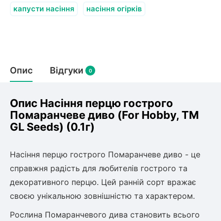
Слива
Смородина
Кріплення агроволокна (агротканини)
Платан
капусти насіння
насіння огірків
Сітка затіняюча
Тамарикс
Оливкове Дерево
Персик
Агрус
Садова техніка
Декоративні кущі
Мирт
Рубальні машини
Інжирний персик
Пієріс Японський
Виноград
Опис
Відгуки
0
Граблі тракторні
Рододендрон
Мушмула
Картоплесаджалки
Бересклет
Нектарин
Актинідія
Картоплекопалки
Опис Насіння перцю гострого
Вейгела
Сажалки для чеснока
Помаранчеве диво (For Hobby, TM
Барбарис
GL Seeds) (0.1г)
Роторні косарки
Пухироплідник
Алича
Ірга
Навантажувачі
Спірея
Азалія
Насіння перцю гострого Помаранчеве диво - це
Айва
Ківі
Дерен
справжня радість для любителів гострого та
Штамбові троянди
декоративного перцю. Цей ранній сорт вражає
Бузок
Хурма
своєю унікальною зовнішністю та характером.
Жасмин (Чубушник)
Рослина Помаранчевого дива становить всього
Будлея