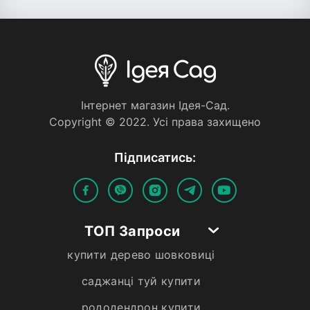
Iнтернет магазин Iдея-Сад.
Copyright © 2022. Усi права захищено
Пiдписатись:
ТОП Запроси
купити дерево шовковиці
саджанці туй купити
рододендрон купити