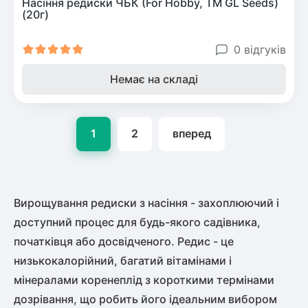
Насіння редиски ЧБК (For Hobby, TM GL Seeds)
(20г)
0 відгуків
Немає на складі
1
2
вперед
Вирощування редиски з насіння - захоплюючий і
доступний процес для будь-якого садівника,
початківця або досвідченого. Редис - це
низькокалорійний, багатий вітамінами і
мінералами коренеплід з короткими термінами
дозрівання, що робить його ідеальним вибором