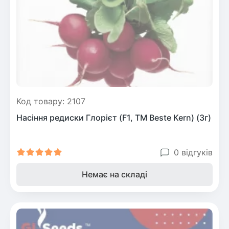
Рослини що в'ються
Гліцинія (Вістерія)
Жимолость декоративна
Плющ
Клематіс
Код товару: 2107
Насіння редиски Глорієт (F1, ТМ Beste Kern) (3г)
0 відгуків
Немає на складі