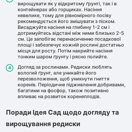
вирощувати як у відкритому ґрунті, так і в
контейнерах або горщиках. Насіння
невелике, тому для рівномірного посіву
рекомендується його змішувати з піском.
Висаджуйте насіння на глибину 1-2 см і
дотримуйтесь відстані між ними близько 2-5
см. Це запобігає перенасиченню посадкової
площі і забезпечує кожній рослині достатньо
місця для росту. Потім накрийте насіння
тонким шаром ґрунту і рясно полийте.
Догляд за рослинами. Редиски люблять
вологий ґрунт, але уникайте його
перезволоження, щоб уникнути гниття
коренів. Періодичне підживлення добривами,
багатими на фосфор, також позитивно
впливає на розвиток коренеплодів.
Поради Ідея Сад щодо догляду та
вирощування редиски