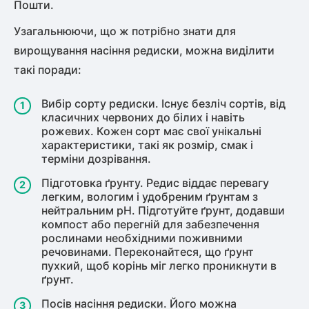
Пошти.
Узагальнюючи, що ж потрібно знати для
вирощування насіння редиски, можна виділити
такі поради:
Вибір сорту редиски. Існує безліч сортів, від
класичних червоних до білих і навіть
рожевих. Кожен сорт має свої унікальні
характеристики, такі як розмір, смак і
терміни дозрівання.
Підготовка ґрунту. Редис віддає перевагу
легким, вологим і удобреним ґрунтам з
нейтральним pH. Підготуйте ґрунт, додавши
компост або перегній для забезпечення
рослинами необхідними поживними
речовинами. Переконайтеся, що ґрунт
пухкий, щоб корінь міг легко проникнути в
ґрунт.
Посів насіння редиски. Його можна