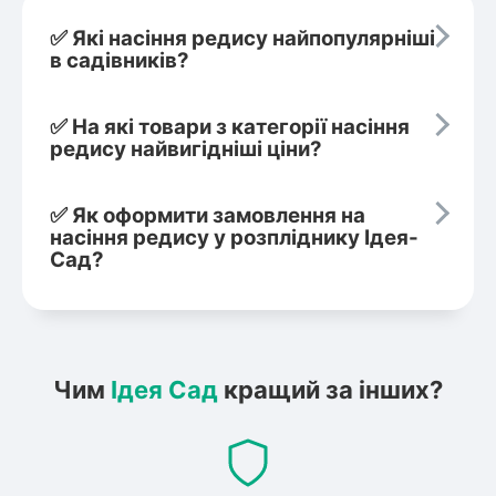
✅ Які насіння редису найпопулярніші
в садівників?
✅ На які товари з категорії насіння
редису найвигідніші ціни?
✅ Як оформити замовлення на
насіння редису у розпліднику Ідея-
Сад?
Чим
Ідея Сад
кращий за інших?