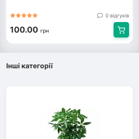
Рослини що в'ються
0 відгуків
Гліцинія (Вістерія)
100.00
грн
Жимолость декоративна
Плющ
Клематіс
Інші категорії