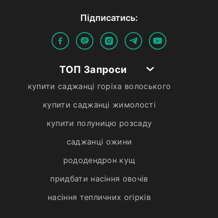
Пiдписатись:
ТОП Запроси
купити саджанці горіха волоського
купити саджанці жимолості
купити полуницю розсаду
саджанці ожини
рододендрон кущ
придбати насіння овочів
насіння тепличних огірків