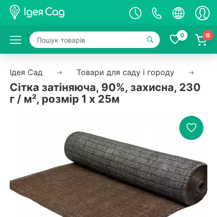
0
0
Ідея Сад
Товари для саду і городу
Са
Сітка затіняюча, 90%, захисна, 230
г / м², розмір 1 х 25м