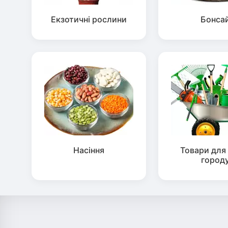
Екзотичні рослини
Бонса
Насіння
Товари для 
город