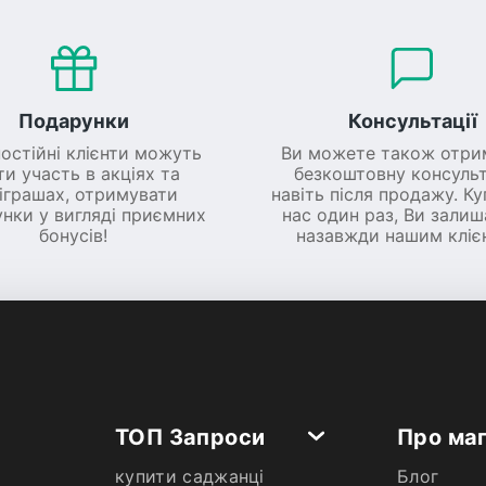
Подарунки
Консультації
постійні клієнти можуть
Ви можете також отри
ти участь в акціях та
безкоштовну консульт
іграшах, отримувати
навіть після продажу. К
нки у вигляді приємних
нас один раз, Ви зали
бонусів!
назавжди нашим кліє
ТОП Запроси
Про ма
купити саджанці
Блог