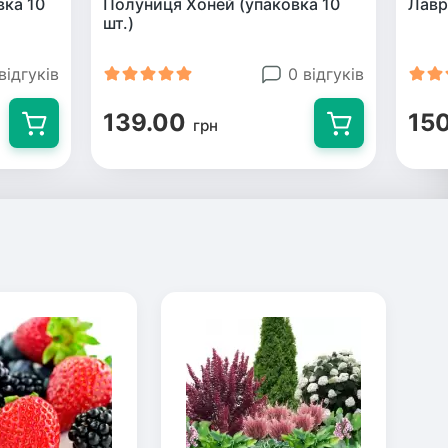
вка 10
Полуниця Хоней (упаковка 10
Лавр
шт.)
відгуків
0 відгуків
139.00
15
грн