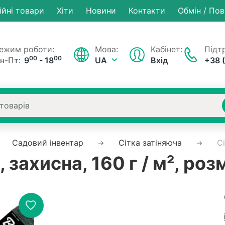
ійні товари
Хiти
Новини
Контакти
Обмін / По
ежим роботи:
Мова:
Кабінет:
Підтр
00
00
н-Пт:
9
- 18
UA
Вхід
+38 
Садовий інвентар
Сітка затіняюча
Сі
 захисна, 160 г / м², роз
Немає на складі
Артику
Рейтинг:
0 в