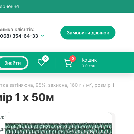
вернення
имка клієнтів:
Замовити дзвінок
(068) 354-64-33
0
0
Кошик
Знайти
0.0
грн
тка затіняюча, 95%, захисна, 160 г / м², розмір 1 х 50м
мір 1 х 50м
л:
603
Доставка
ідгуків
Доставка Новою Поштою 1-5 днів