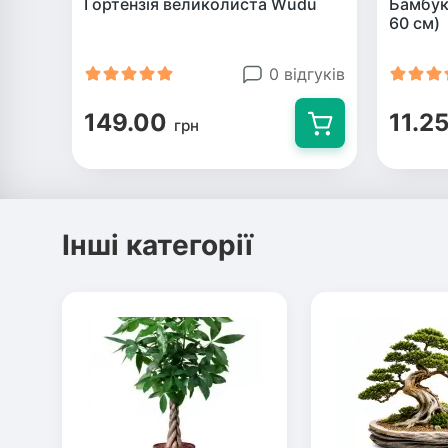
Гортензія великолиста Wudu
Бамбуко
60 см)
0 відгуків
149.00
11.2
грн
Інші категорії