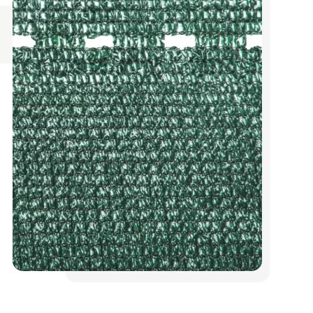
Кур'єром Нової пошти 1-5 днів
Оплата згідно з тарифами
перевізника
Упаковка входить до вартості
товару
Обрешітка оплачується окремо
Оплата
Оплата на карту
Оплата на рахунок за реквізитами
Оплата при отриманні поштою
Гарантії
На весь товар розповсюджується
гарантія.
Ми зробимо все можливе, щоб Ви
залишилися задоволені
Поділитися