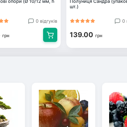
ві опори (Ø 10/12 мм, h
Полуниця Сандра (упако
шт.)
0 відгуків
0 
5
139.00
грн
грн