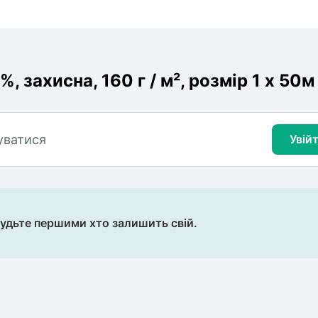
, захисна, 160 г / м², розмір 1 х 50м
уватися
Увій
будьте першими хто залишить свій.