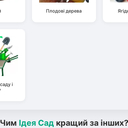
й
Плодові дерева
Ягід
саду і
у
Чим
Ідея Сад
кращий за інших