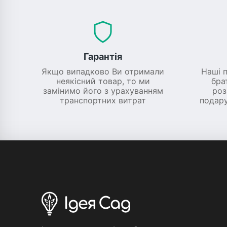
Гарантія
Якщо випадково Ви отримали
Наші 
неякісний товар, то ми
бра
замінимо його з урахуванням
роз
транспортних витрат
подару