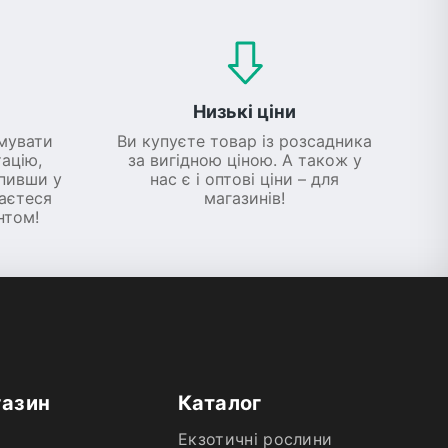
Низькі ціни
мувати
Ви купуєте товар із розсадника
ацію,
за вигідною ціною. А також у
упивши у
нас є і оптові ціни – для
шаєтеся
магазинів!
нтом!
газин
Каталог
Екзотичні рослини