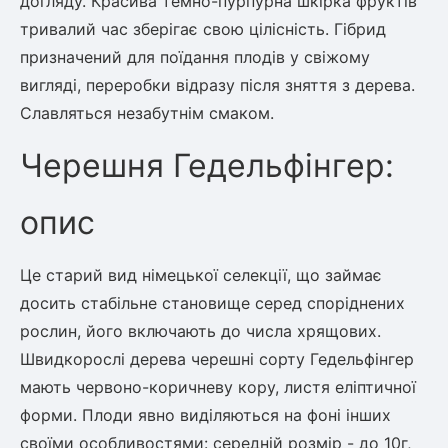
догляду. Красива темно-пурпурна шкірка фруктів
тривалий час зберігає свою цілісність. Гібрид
призначений для поїдання плодів у свіжому
вигляді, переробки відразу після зняття з дерева.
Славляться незабутнім смаком.
Черешня Гедельфінгер:
опис
Це старий вид німецької селекції, що займає
досить стабільне становище серед споріднених
рослин, його включають до числа хрящових.
Швидкорослі дерева черешні сорту Гедельфінгер
мають червоно-коричневу кору, листя еліптичної
форми. Плоди явно виділяються на фоні інших
своїми особливостями: середній розмір - до 10г,