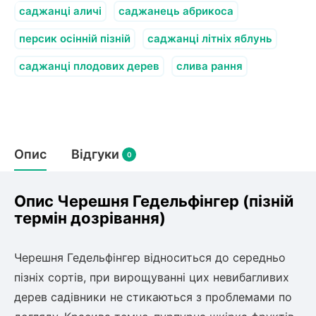
саджанці аличі
саджанець абрикоса
персик осінній пізній
саджанці літніх яблунь
саджанці плодових дерев
слива рання
Опис
Відгуки
0
Опис Черешня Гедельфінгер (пізній
термін дозрівання)
Черешня Гедельфінгер відноситься до середньо
пізніх сортів, при вирощуванні цих невибагливих
дерев садівники не стикаються з проблемами по