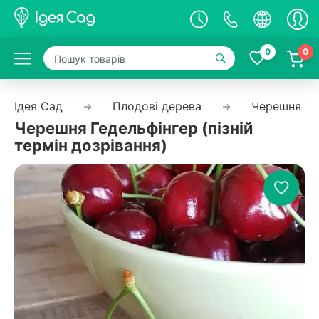
0
0
Ідея Сад
Плодові дерева
Черешня
Черешня Гедельфінгер (пізній
термін дозрівання)