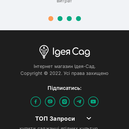
витрат
Iнтернет магазин Iдея-Сад.
Copyright © 2022. Усi права захищено
Пiдписатись:
ТОП Запроси
купити саджанці ягідних культур