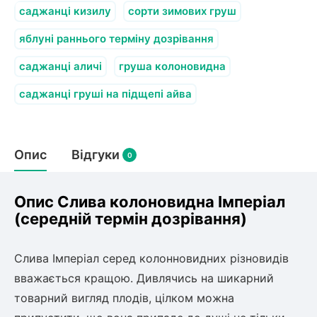
олокна (агротканини)
саджанці кизилу
сорти зимових груш
яблуні раннього терміну дозрівання
саджанці аличі
груша колоновидна
щі
во
и
к
саджанці груші на підщепі айва
ий
і
лки
ки
Опис
Відгуки
0
снока
и
Опис Слива колоновидна Імперіал
(середній термін дозрівання)
нди
Слива Імперіал серед колонновидних різновидів
вважається кращою. Дивлячись на шикарний
ник)
товарний вигляд плодів, цілком можна