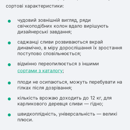
сортові характеристики:
ться
чудовий зовнішній вигляд, ряди
ія)
свічкоподібних колон вдало вирішують
оративна
дизайнерські завдання;
саджанці сливи розвиваються вкрай
динамічно, в міру дорослішання їх зростання
поступово сповільнюється;
відмінно переопилюється з іншими
сортами з каталогу
;
плоди не осипаються, можуть перебувати на
гілках після дозрівання;
кількість врожаю доходить до 12 кг, для
карликового деревця сливи — гідно;
швидкоплідність, універсальність — великі
плюси.