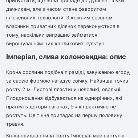
припустити, що вона припаде до душі не тільки
дачникам, але з часом стане фаворитом
інтенсивних технологій. З кожним сезоном
овець)
власники приватних ділянок переконуються в
тому, наскільки виграшно займатися
вирощуванням цих карликових культур.
Імперіал, слива колоновидна: опис
лини
яні троянди)
Крона рослини подібна піраміді, завуженою вгору,
за своєю формою нагадує свічку. Найвища точка
ива
росту 2 м. Листові пластини невеликі, овальні.
Плодоношення відбувається на однорічних, які
а
прагнуть догори пагонах, бічні практично не
ростуть. Цвітіння припадає на першу половину
травня.
зник)
Колоновидна слива сорту Імперіал має наступні