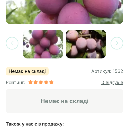
си
и
горіх
я лохини
і
у
их
лина
сових
иках
ди
во
ей
ий
Немає на складі
Артикул:
1562
ий
Рейтинг:
0 відгуків
ульчування
ни
рева
ар
Немає на складі
а
Також у нас є в продажу: