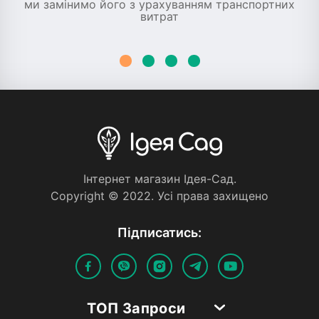
ми замінимо його з урахуванням транспортних
витрат
Iнтернет магазин Iдея-Сад.
Copyright © 2022. Усi права захищено
Пiдписатись:
ТОП Запроси