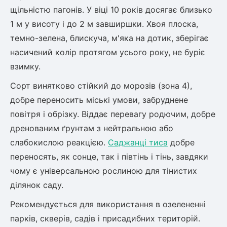
Шовковиця
Лавровишня
щільністю пагонів. У віці 10 років досягає близько
Кизильник
1 м у висоту і до 2 м завширшки. Хвоя плоска,
Бобовник (Жерновець)
Абрикос
темно-зелена, блискуча, м'яка на дотик, зберігає
Калина
насичений колір протягом усього року, не буріє
Піраканта
взимку.
Бузина
Обліпиха
Сорт винятково стійкий до морозів (зона 4),
Багаторічні рослини
добре переносить міські умови, забруднене
Кизил
повітря і обрізку. Віддає перевагу родючим, добре
Молодило (Кам'яні троянди)
дренованим ґрунтам з нейтральною або
М'ята
Диплоидная слива
слабокислою реакцією.
Лаванда
Саджанці тиса
добре
Бамбук
переносять, як сонце, так і півтінь і тінь, завдяки
Пряні трави
Азіатська груша
чому є універсальною рослиною для тінистих
Очиток (седум)
ділянок саду.
Вівсяниця
Рекомендується для використання в озелененні
Барвінок
парків, скверів, садів і присадибних територій.
Чемерник (морозник)