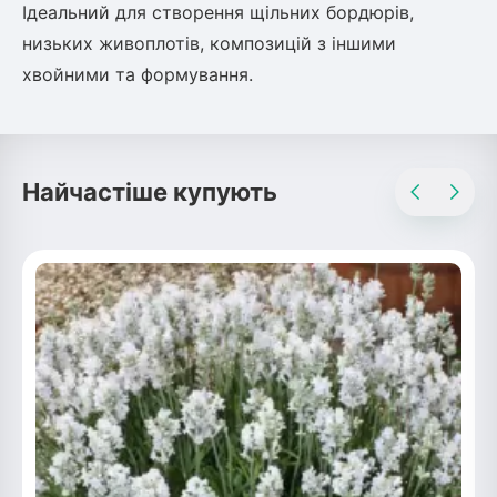
Ідеальний для створення щільних бордюрів,
Рослини що в'ються
низьких живоплотів, композицій з іншими
хвойними та формування.
Гліцинія (Вістерія)
Жимолость декоративна
Плющ
Клематіс
Найчастіше купують