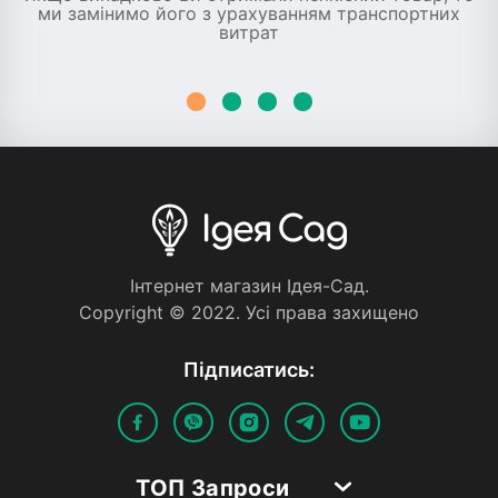
ми замінимо його з урахуванням транспортних
витрат
Iнтернет магазин Iдея-Сад.
Copyright © 2022. Усi права захищено
Пiдписатись:
ТОП Запроси