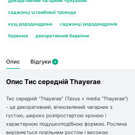
Слива
декоративний чагарник чубушник
Смородина
Кріплення агроволокна (агротканини)
Платан
Сітка затіняюча
саджанці штамбової троянди
Тамарикс
Гуаява (гуава)
Персик
Агрус
кущ рододендрона
саджанці рододендронів
Садова техніка
Декоративні кущі
Оливкове Дерево
барвінок
декоративний барвінок
Рубальні машини
Інжирний персик
Пієріс Японський
Виноград
Граблі тракторні
Рододендрон
Мирт
Картоплесаджалки
Бересклет
Нектарин
Актинідія
Опис
Картоплекопалки
Відгуки
0
Вейгела
Сажалки для чеснока
Барбарис
Мушмула
Роторні косарки
Пухироплідник
Алича
Ірга
Опис Тис середній Thayerae
Навантажувачі
Спірея
Азалія
Айва
Тис середній “Thayerae” (Taxus × media “Thayerae”)
Ківі
Дерен
- це декоративний, вічнозелений чагарник з
Штамбові троянди
густою, широко розпростертою кроною і
Бузок
Хурма
Жасмин (Чубушник)
характерною подушкоподібною формою. Рослина
Будлея
вирізняється повільним ростом і високою