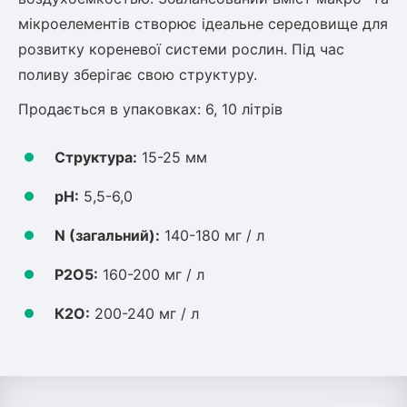
Шовковиця
Лавровишня
мікроелементів створює ідеальне середовище для
Кизильник
розвитку кореневої системи рослин. Під час
Бобовник (Жерновець)
Абрикос
поливу зберігає свою структуру.
Калина
Піраканта
Продається в упаковках: 6, 10 літрів
Бузина
Обліпиха
Структура:
15-25 мм
Багаторічні рослини
Кизил
рН:
5,5-6,0
Молодило (Кам'яні троянди)
М'ята
N (загальний):
140-180 мг / л
Диплоидная слива
Лаванда
Р2О5:
160-200 мг / л
Бамбук
Пряні трави
Азіатська груша
К2О:
200-240 мг / л
Очиток (седум)
Вівсяниця
Барвінок
Чемерник (морозник)