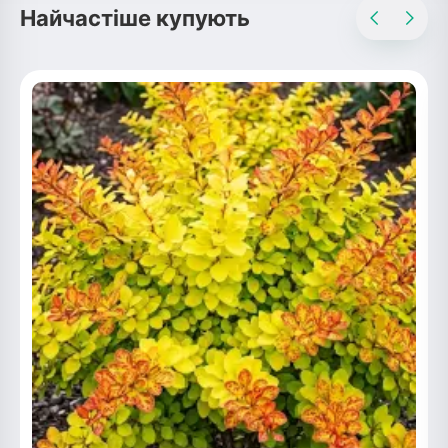
Найчастіше купують
Рослини що в'ються
Гліцинія (Вістерія)
Жимолость декоративна
Плющ
Клематіс