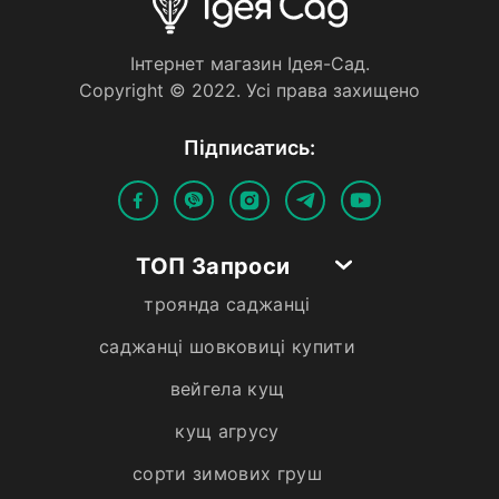
Iнтернет магазин Iдея-Сад.
Copyright © 2022. Усi права захищено
Пiдписатись:
ТОП Запроси
троянда саджанці
саджанці шовковиці купити
вейгела кущ
кущ агрусу
сорти зимових груш