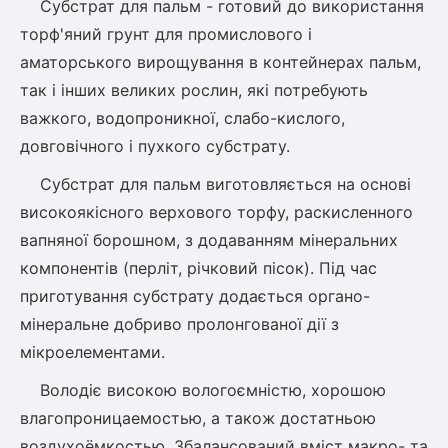
Слива
Субстрат для пальм - готовий до використання
Смородина
Кріплення агроволокна (агротканини)
Платан
торф'яний грунт для промислового і
Сітка затіняюча
Тамарикс
Оливкове Дерево
аматорського вирощування в контейнерах пальм,
Персик
Агрус
Садова техніка
так і інших великих рослин, які потребують
Декоративні кущі
Мирт
важкого, водопроникної, слабо-кислого,
Рубальні машини
Інжирний персик
Пієріс Японський
Виноград
довговічного і пухкого субстрату.
Граблі тракторні
Рододендрон
Мушмула
Картоплесаджалки
Субстрат для пальм виготовляється на основі
Бересклет
Нектарин
Актинідія
Картоплекопалки
Вейгела
високоякісного верхового торфу, раскисленного
Сажалки для чеснока
Барбарис
вапняної борошном, з додаванням мінеральних
Роторні косарки
Пухироплідник
Алича
Ірга
компонентів (перліт, річковий пісок). Під час
Навантажувачі
Спірея
приготування субстрату додається органо-
Азалія
мінеральне добриво пролонгованої дії з
Айва
Ківі
Дерен
мікроелементами.
Штамбові троянди
Бузок
Володіє високою вологоємністю, хорошою
Хурма
Жасмин (Чубушник)
влагопроницаемостью, а також достатньою
Будлея
воздухоёмкостью. Збалансований вміст макро- та