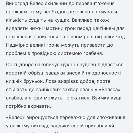
Виноград Велес схильний до перевантаження
ться
врожаєм, тому необхідно ретельно нормувати
кількість суцвіть на кущах. Важливо також
ія)
видаляти нижні частини грон перед цвітінням для
оративна
поліпшення запилення та рівномірної окраски ягід.
Надмірно великі грона можуть призвести до
проблем з провідною системою гребеня.
Сорт добре накопичує цукор і чудово піддається
короткій обрізці завдяки високій плодоносності
нижніх бруньок. Лоза визріває добре, проте
стійкість до грибкових захворювань у «Велеса»
слабка, а ягоди можуть тріскатися. Взимку кущі
потрібно вкривати.
«Велес» вирощується переважно для споживання
у свіжому вигляді, завдяки своїй привабливій