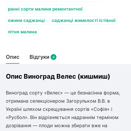
олокна (агротканини)
ранні сорти малини ремонтантної
во
ожини саджанці
саджанці жимолості їстівної
щі
літня малина
и
к
ий
і
лки
Опис
Відгуки
0
ки
снока
и
Опис Виноград Велес (кишмиш)
Виноград сорту «Велес» — це безнасінна форма,
отримана селекціонером Загорульком В.В. в
нди
Україні шляхом схрещування сортів «Софія» і
«Русбол». Він відрізняється надраннім терміном
ник)
дозрівання — плоди можна збирати вже на