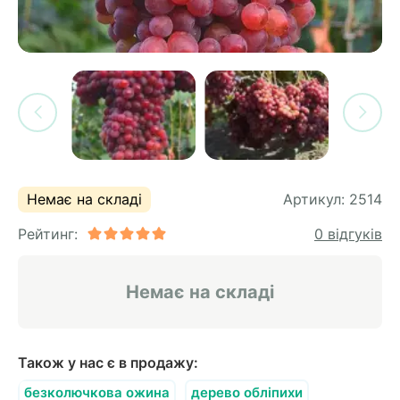
си
и
горіх
я лохини
і
у
их
лина
сових
иках
ди
во
ей
Немає на складі
Артикул:
2514
ни
Рейтинг:
0 відгуків
ий
ульчування
рева
Немає на складі
ар
а
Також у нас є в продажу:
безколючкова ожина
дерево обліпихи