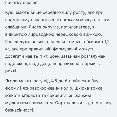
початку серпня.
Кущі мають вище середню силу росту, але при
овець)
надмірному навантаженні врожаєм можуть стати
слабшими. Листя округле, п’ятилопатеве, з
відкритою лировидною черешковою виїмкою.
Грозді дуже великі, середньою масою близько 1,2
кг, але при правильній формуванні можуть
лини
досягати навіть 4 кг. Вони зазвичай розгалужені,
яні троянди)
подовжені, іноді дещо неправильної форми та
ива
рихлі.
Ягоди мають вагу від 4,5 до 6 г, яйцеподібну
а
форму і яскраво-рожевий колір. Шкірка тонка,
м’якоть м’ясиста та соковита, зі слабким
мускатним присмаком. Сорт належить до IV класу
безнасінності.
зник)