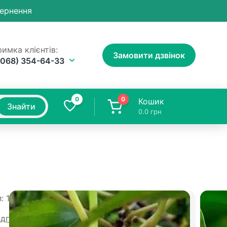
вернення
имка клієнтів:
Замовити дзвінок
(068) 354-64-33
0
0
Кошик
Знайти
0.0
грн
:
1504
Доставка
ідгуків
Доставка Новою Поштою 1-5 днів