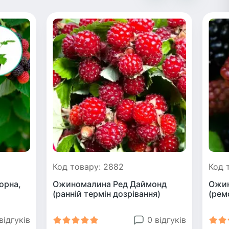
Код товару: 2882
Код 
орна,
Ожиномалина Ред Даймонд
Ожин
)
(ранній термін дозрівання)
(рем
відгуків
0 відгуків