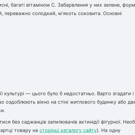
ні, багаті вітаміном С. Забарвлення у них зелене, фор
й, переважно солодкий, м'якоть соковита. Основні
ї культурі — цього було б недостатньо. Варто згадати і 
во оздоблюють вікно на стіні житлового будинку або дв
и.
тися без саджанців запилювачів актинідії фігурної. Нео
картці товару на
сторінці каталогу сайту
). На одну