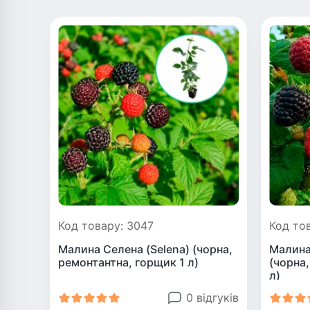
Код товару: 3047
Код то
Малина Селена (Selena) (чорна,
Малина
ремонтантна, горщик 1 л)
(чорна
л)
0 відгуків