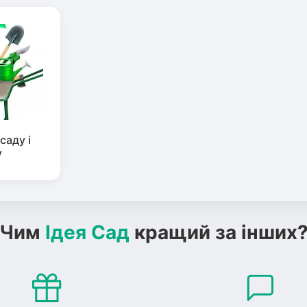
саду і
у
Чим
Ідея Сад
кращий за інших