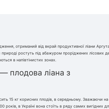
малина літня
дження, отриманий від вкрай продуктивної ліани Аргута
ій природі ростуть під абажуром проріджених лісових д
ються в напівтінистих зонах.
 — плодова ліана з
ить 15 кг корисних плодів, в середньому. Зважаючи на 
 років, в Україні вона стоїть в ряду самих вигідних д