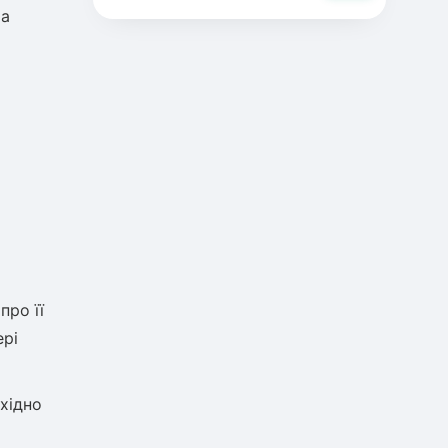
ма
про її
ері
бхідно