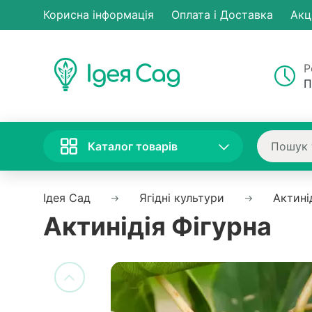
Корисна інформація
Оплата і Доставка
Акц
Р
П
Каталог товарів
Ідея Сад
Ягідні культури
Актині
Актинідія Фігурна