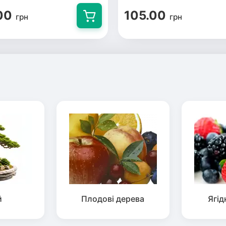
00
105.00
грн
грн
й
Плодові дерева
Ягід