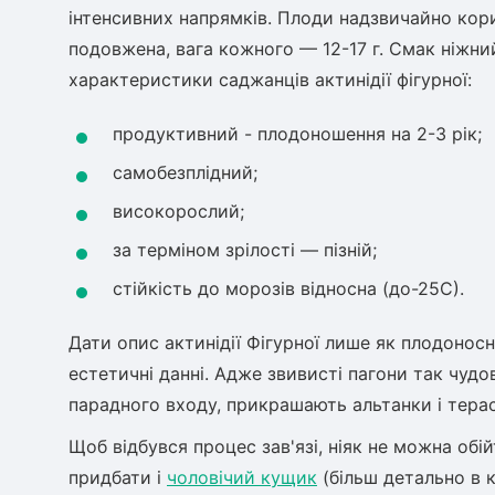
інтенсивних напрямків. Плоди надзвичайно корис
подовжена, вага кожного — 12-17 г. Смак ніжни
характеристики саджанців актинідії фігурної:
продуктивний - плодоношення на 2-3 рік;
самобезплідний;
високорослий;
за терміном зрілості — пізній;
стійкість до морозів відносна (до-25С).
Дати опис актинідії Фігурної лише як плодоносні
естетичні данні. Адже звивисті пагони так чудо
парадного входу, прикрашають альтанки і терас
Щоб відбувся процес зав'язі, ніяк не можна обій
придбати і
чоловічий кущик
(більш детально в 