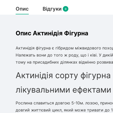
Опис
Відгуки
0
Опис Актинідія Фігурна
Актинідія фігурна є гібридом міжвидового похо
Належать вони до того ж роду, що і ківі. У дик
тому на присадибних ділянках відмінно розвива
Актинідія сорту фігурна
лікувальними ефектами
Рослина славиться довгою 5-10м. лозою, принос
довгий життєвий цикл, який може тривати до 100