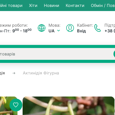
ійні товари
Хiти
Новини
Контакти
Обмін / По
ежим роботи:
Мова:
Кабінет:
Підтр
00
00
н-Пт:
9
- 18
UA
Вхід
+38 
дія
Актинідія Фігурна
В наявності
Артикул
Рейтинг:
0 в