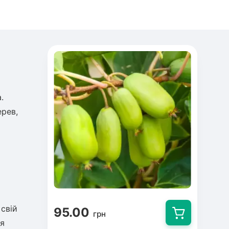
.
ерев,
свій
95.00
грн
ля