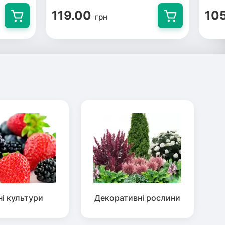
119.00
10
грн
ні культури
Декоративні рослини