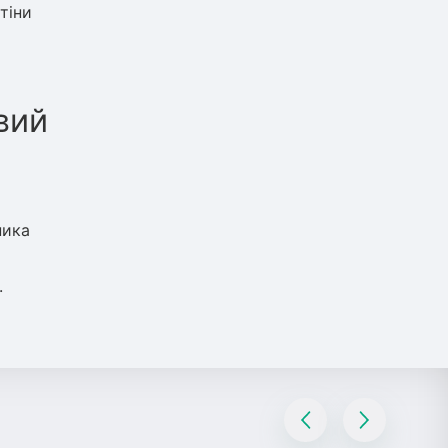
тіни
вий
ника
.