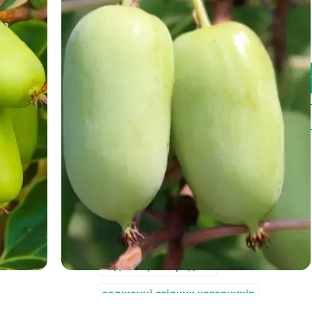
95.00
грн
-
+
Купи
Швидке замовлення
Також у нас є в продажу:
ранні сорти полуниці
полуниця ремонтантна
безколючкова ожина
саджанці смородини
саджанці ягідних чагарників