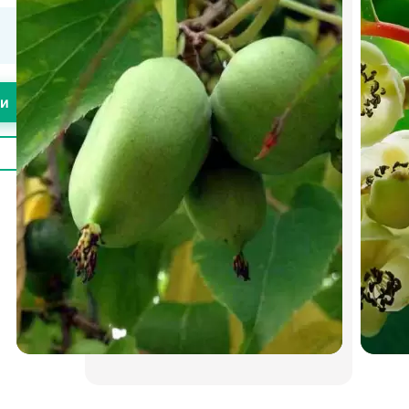
Кур'єром Нової пошти 1-5 днів
Оплата згідно з тарифами
перевізника
Упаковка входить до вартості
товару
Обрешітка оплачується окремо
ти
Оплата
Оплата на карту
Оплата на рахунок за реквізитами
Оплата при отриманні поштою
Гарантії
На весь товар розповсюджується
гарантія.
Ми зробимо все можливе, щоб Ви
залишилися задоволені
Поділитися