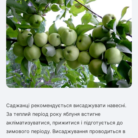
ться
ія)
оративна
Саджанці рекомендується висаджувати навесні.
За теплий період року яблуня встигне
акліматизуватися, прижитися і підготується до
зимового періоду. Висаджування проводиться в