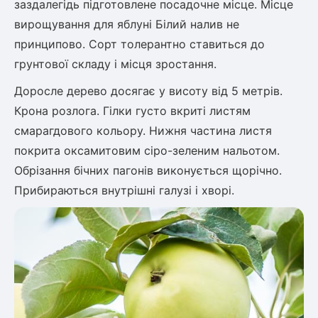
заздалегідь підготовлене посадочне місце. Місце
вирощування для яблуні Білий налив не
принципово. Сорт толерантно ставиться до
грунтової складу і місця зростання.
Доросле дерево досягає у висоту від 5 метрів.
Крона розлога. Гілки густо вкриті листям
смарагдового кольору. Нижня частина листя
покрита оксамитовим сіро-зеленим нальотом.
Обрізання бічних пагонів виконується щорічно.
Прибираються внутрішні галузі і хворі.