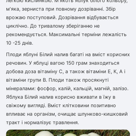
легкою кислинкою. М'якоть яблук білого кольору,
м'яка, зерниста при повному дозріванні. Збір
врожаю поступовий. Дозрівання відбувається
циклічно. До тривалому зберіганню не
рекомендується. Максимальні терміни лежалість
10 -25 днів.
Плоди яблуні Білий налив багаті на вміст корисних
речовин. У яблуці вагою 150 грам знаходиться
добова доза вітаміну С, а також вітаміни Е, К, А і
вітаміни групи В. Плоди також просякнуті
мінералами: фосфор, калій, кальцій, магній, залізо.
Яблука Білий налив корисно вживати в їжу в
свіжому вигляді. Вміст клітковини позитивно
впливає на організм, очищає шлунково-кишковий
тракт і нормалізує травлення.