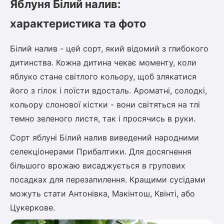
Яблуня Білий налив:
характеристика та фото
овець)
Білий налив - цей сорт, який відомий з глибокого
дитинства. Кожна дитина чекає моменту, коли
яблуко стане світлого кольору, щоб злякатися
його з гілок і поїсти вдосталь. Ароматні, солодкі,
лини
кольору слонової кістки - вони світяться на тлі
яні троянди)
темно зеленого листя, так і просячись в руки.
ива
Сорт яблуні Білий налив виведений народними
селекціонерами Прибалтики. Для досягнення
більшого врожаю висаджується в групових
а
посадках для перезапилення. Кращими сусідами
можуть стати Антонівка, Макінтош, Квінті, або
Цукеркове.
зник)