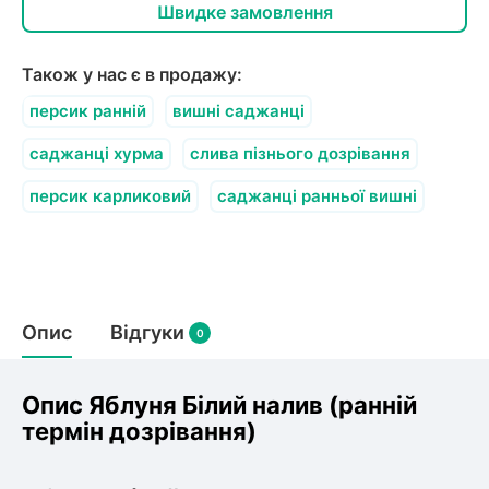
олокна (агротканини)
Швидке замовлення
во
Також у нас є в продажу:
щі
персик ранній
вишні саджанці
и
к
ий
саджанці хурма
слива пізнього дозрівання
і
лки
персик карликовий
саджанці ранньої вишні
ки
снока
и
Опис
Відгуки
0
нди
Опис Яблуня Білий налив (ранній
термін дозрівання)
ник)