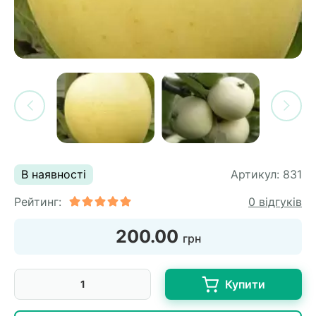
си
и
горіх
я лохини
і
у
их
лина
сових
иках
ди
во
ей
ни
В наявності
Артикул:
831
ий
Рейтинг:
0 відгуків
ульчування
рева
200.00
грн
ар
а
Купити