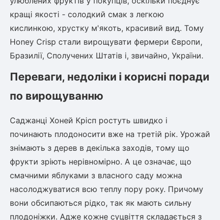
улюблених фруктів у покупців, оскільки поєднує
кращі якості - солодкий смак з легкою
кислинкою, хрустку м'якоть, красивий вид. Тому
овець)
Honey Crisp стали вирощувати фермери Європи,
Бразилії, Сполучених Штатів і, звичайно, України.
Переваги, недоліки і корисні поради
лини
по вирощуванню
яні троянди)
Саджанці Хоней Крісп ростуть швидко і
ива
починають плодоносити вже на третій рік. Урожай
знімають з дерев в декілька заходів, тому що
фрукти зріють нерівномірно. А це означає, що
а
смачними яблуками з власного саду можна
насолоджуватися всю теплу пору року. Причому
вони обсипаються рідко, так як мають сильну
зник)
плодоніжки. Адже кожне суцвіття складається з