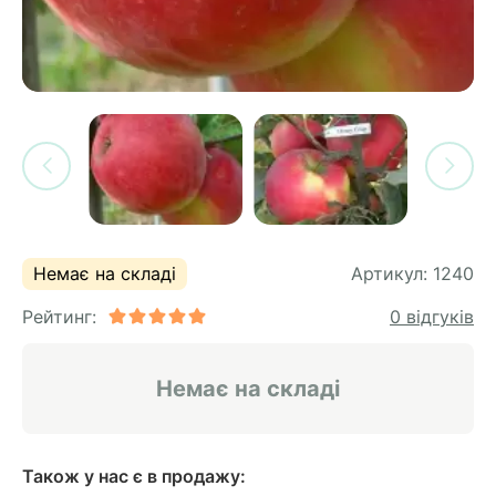
си
и
горіх
я лохини
і
у
их
лина
сових
иках
ди
во
ей
ни
Немає на складі
Артикул:
1240
ий
Рейтинг:
0 відгуків
ульчування
рева
ар
Немає на складі
а
Також у нас є в продажу: