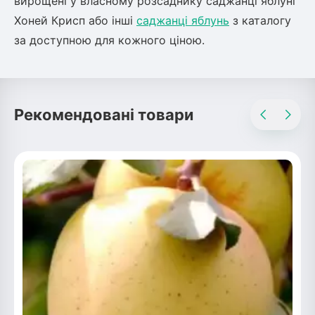
вирощені у власному розсаднику саджанці яблуні
Хоней Крисп або інші
саджанці яблунь
з каталогу
за доступною для кожного ціною.
Рекомендовані товари