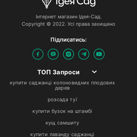
Iнтернет магазин Iдея-Сад.
Copyright © 2022. Усi права захищено
Пiдписатись:
ТОП Запроси
купити саджанці колоновидних плодових
дерев
розсада туї
купити бузок на штамбі
кущ самшиту
купити лаванду саджанці