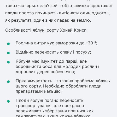
трьох-чотирьох зав'язей, тобто швидко зростаючі
ться
плоди просто починають витісняти один одного і,
ія)
як результат, один з них падає на землю.
оративна
Особливості яблуні сорту Хоней Крисп:
Рослина витримує заморозки до -30 °;
Відмінно переносить спеку і посуху;
Яблуня має імунітет до парші, але
борошниста роса для молодих рослин і
дорослих дерев небезпечна;
Гірка ямчастость - головна проблема яблунь
цього сорту. Необхідно обробляти плоди
препаратами кальцію;
Плоди яблуні погано переносять
транспортування, але прекрасно
переживають зберігання при низьких
температурах, якщо кожне яблучко