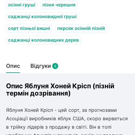
олокна (агротканини)
осінні груші
пізня черешня
во
саджанці колоновидної груші
сорт пізньої вишні
персик осінній пізній
щі
и
к
саджанці колоновидних дерев
ий
і
лки
ки
Опис
Відгуки
0
снока
и
Опис Яблуня Хоней Крісп (пізній
термін дозрівання)
нди
Яблуня Хоней Крісп - цей сорт, за прогнозами
Асоціації виробників яблук США, скоро вирветься
ник)
в трійку лідерів з продажу в світі. Він в топі