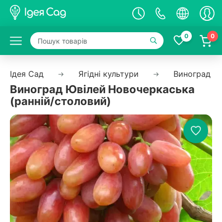
0
0
Ідея Сад
Ягідні культури
Виноград
Виноград Ювілей Новочеркаська
(ранній/столовий)