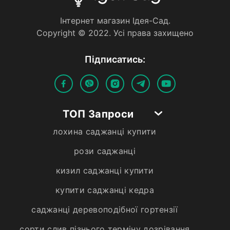
Iнтернет магазин Iдея-Сад.
Copyright © 2022. Усi права захищено
Пiдписатись:
ТОП Запроси
лохина саджанці купити
рози саджанці
кизил саджанці купити
купити саджанці кедра
саджанці деревоподібної гортензії
сорти слив пізнього терміну дозрівання