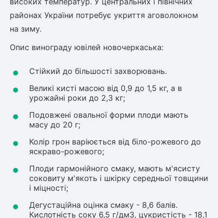
високих температур. У центральних і північних
районах України потребує укриття аговолокном
на зиму.
Опис винограду ювілей новочеркаська:
Стійкий до більшості захворювань.
Великі кисті масою від 0,9 до 1,5 кг, а в
урожайні роки до 2,3 кг;
Подовжені овальної форми плоди мають
масу до 20 г;
Колір грон варіюється від біло-рожевого до
яскраво-рожевого;
Плоди гармонійного смаку, мають м'ясисту
соковиту м'якоть і шкірку середньої товщини
і міцності;
Дегустаційна оцінка смаку - 8,6 балів.
Кислотність соку 6,5 г/дм3, цукристість - 18,1