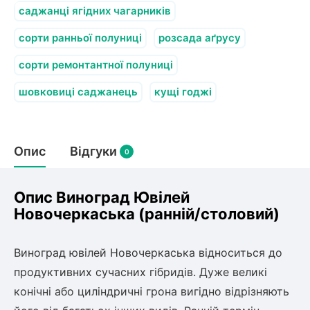
саджанці ягідних чагарників
сорти ранньої полуниці
розсада аґрусу
сорти ремонтантної полуниці
шовковиці саджанець
кущі годжі
Опис
Відгуки
0
Опис Виноград Ювілей
Новочеркаська (ранній/столовий)
Виноград ювілей Новочеркаська відноситься до
продуктивних сучасних гібридів. Дуже великі
конічні або циліндричні грона вигідно відрізняють