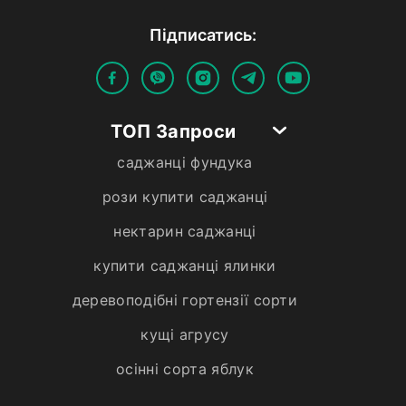
Пiдписатись:
ТОП Запроси
саджанці фундука
рози купити саджанці
нектарин саджанці
купити саджанці ялинки
деревоподібні гортензії сорти
кущі агрусу
осінні сорта яблук