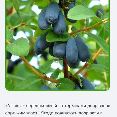
овець)
лини
яні троянди)
ива
а
«Алісія» - середньопізній за термінами дозрівання
зник)
сорт жимолості. Ягоди починають дозрівати в