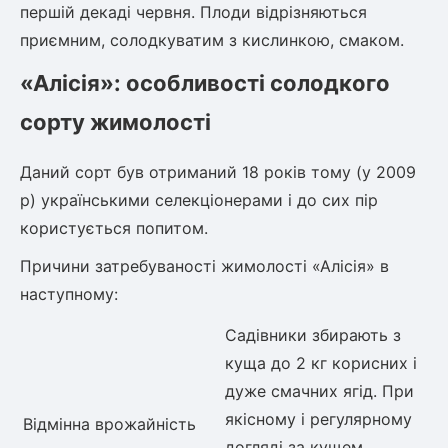
першій декаді червня. Плоди відрізняються
ться
приємним, солодкуватим з кислинкою, смаком.
ія)
«Алісія»: особливості солодкого
оративна
сорту жимолості
Даний сорт був отриманий 18 років тому (у 2009
р) українськими селекціонерами і до сих пір
користується попитом.
Причини затребуваності жимолості «Алісія» в
наступному:
Садівники збирають з
куща до 2 кг корисних і
дуже смачних ягід. При
якісному і регулярному
Відмінна врожайність
догляді за кущем,