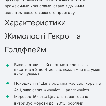
вражаючими кольорами, стане відмінним
акцентом вашого зеленого простору.
овець)
Характеристики
Жимолості Гекротта
лини
Голдфлейм
яні троянди)
ива
Висота ліани : Цей сорт може досягати
висоти від 2 до 4 метрів, незалежно від умов
вирощування.
а
Походження : Дана рослина має свої корені в
Азії, знає свою живучість і адаптивність.
Морозостійкість: Ця ліана гарантовано
зник)
витримує морози до -20°C, роблячи її