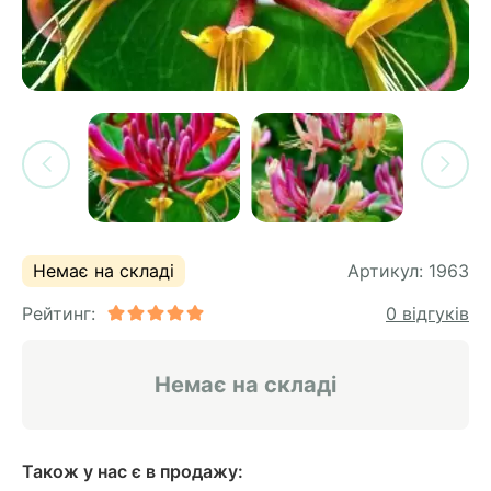
си
и
горіх
я лохини
і
у
их
лина
сових
иках
ди
во
ей
ни
Немає на складі
Артикул:
1963
ий
Рейтинг:
0 відгуків
ульчування
рева
ар
Немає на складі
а
Також у нас є в продажу: