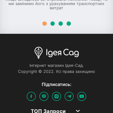
ми замінимо його з урахуванням транспортних
витрат
Iнтернет магазин Iдея-Сад.
Copyright © 2022. Усi права захищено
Пiдписатись:
ТОП Запроси