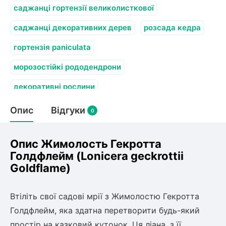
олокна (агротканини)
саджанці гортензії великолисткової
во
саджанці декоративних дерев
розсада кедра
гортензія paniculata
щі
и
к
морозостійкі рододендрони
ий
і
декоративні рослини
лки
ки
Опис
Відгуки
0
снока
и
Опис Жимолость Гекротта
Голдфлейм (Lonicera geckrottii
Goldflame)
нди
Втіліть свої садові мрії з Жимолостю Гекротта
ник)
Голдфлейм, яка здатна перетворити будь-який
простір на казковий куточок. Ця ліана, з її