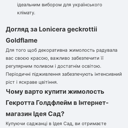
ідеальним вибором для українського
ться
клімату.
ія)
Догляд за Lonicera geckrottii
оративна
Goldflame
Для того щоб декоративна жимолость радувала
вас своєю красою, важливо забезпечити її
регулярним поливом і достатнім освітою.
Періодичні підживлення забезпечують інтенсивний
ріст і яскраве цвітіння.
Чому варто купити жимолость
Гекротта Голдфлейм в Інтернет-
магазин Ідея Сад?
Купуючи саджанці в Ідея Сад, ви отримаєте