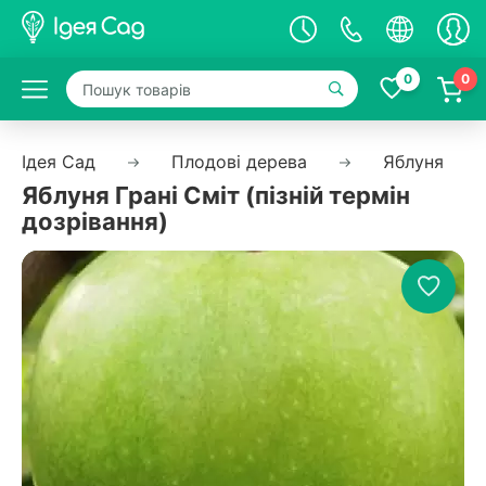
0
0
Ідея Сад
Плодові дерева
Яблуня
Яблуня Грані Сміт (пізній термін
дозрівання)