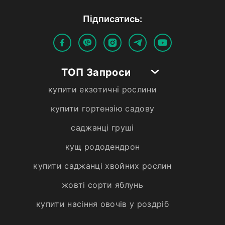
Пiдписатись:
ТОП Запроси
купити екзотичні рослини
купити гортензію садову
саджанці груші
кущ рододендрон
купити саджанці хвойних рослин
жовті сорти яблунь
купити насіння овочів у роздріб