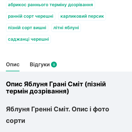
абрикос раннього терміну дозрівання
ранній сорт черешні
карликовий персик
пізній сорт вишні
літні яблуні
саджанці черешні
Опис
Відгуки
0
Опис Яблуня Грані Сміт (пізній
термін дозрівання)
Яблуня Гренні Сміт. Опис і фото
сорти