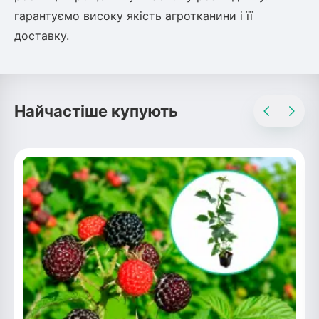
гарантуємо високу якість агротканини і її
Рослини що в'ються
доставку.
Гліцинія (Вістерія)
Жимолость декоративна
Плющ
Клематіс
Найчастіше купують