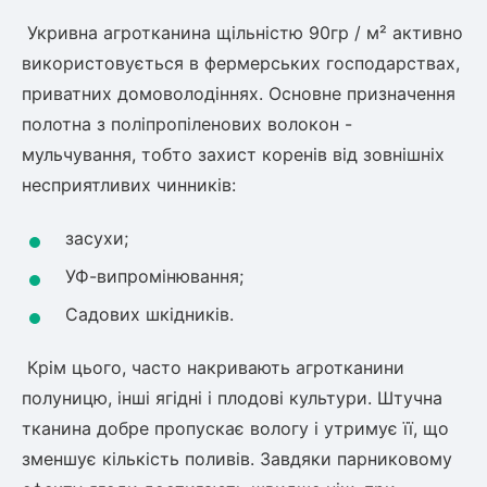
Слива
Смородина
Кріплення агроволокна (агротканини)
Платан
Укривна агротканина щільністю 90гр / м² активно
Сітка затіняюча
Тамарикс
Оливкове Дерево
використовується в фермерських господарствах,
Персик
Агрус
приватних домоволодіннях. Основне призначення
Садова техніка
Декоративні кущі
Мирт
полотна з поліпропіленових волокон -
Рубальні машини
Інжирний персик
Пієріс Японський
Виноград
мульчування, тобто захист коренів від зовнішніх
Граблі тракторні
Рододендрон
несприятливих чинників:
Мушмула
Картоплесаджалки
Бересклет
Нектарин
Актинідія
Картоплекопалки
Вейгела
засухи;
Сажалки для чеснока
Барбарис
УФ-випромінювання;
Роторні косарки
Пухироплідник
Алича
Ірга
Навантажувачі
Спірея
Садових шкідників.
Азалія
Айва
Ківі
Дерен
Крім цього, часто накривають агротканини
Штамбові троянди
полуницю, інші ягідні і плодові культури. Штучна
Бузок
Хурма
тканина добре пропускає вологу і утримує її, що
Жасмин (Чубушник)
зменшує кількість поливів. Завдяки парниковому
Будлея