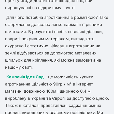
ефекту ягоди достигають швидше ніж, при
Шовковиця
Лавровишня
вирощуванні на відкритому грунті.
Кизильник
Бобовник (Жерновець)
Для чого потрібна агротканина з розміткою? Таке
Абрикос
Калина
оформлення дозволяє легко нарізати її рівними
Піраканта
шматками. В результаті навіть невеликі ділянки,
Бузина
Обліпиха
покриті покривним матеріалом, виглядають
акуратно і естетично. Фіксація агротканини на
Багаторічні рослини
Кизил
землі відбувається за допомогою металевих
Молодило (Кам'яні троянди)
шпильок для кріплення, які можна замовити на
М'ята
нашому сайті.
Диплоидная слива
Лаванда
Компанія Ідея Сад
- це можливість купити
Бамбук
агротканина щільністю 90гр / м² в інтернет
Пряні трави
Азіатська груша
Очиток (седум)
магазині довжиною 100м і шириною 0,4 м,
Вівсяниця
вироблену в Україні та Європі за доступною ціною.
Барвінок
Також в каталозі представлені саджанці різних
Чемерник (морозник)
рослин, вирощених у власному розпліднику. Ми