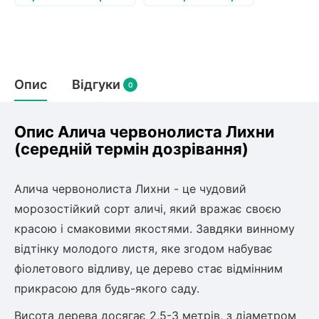
Слива
Смородина
Кріплення агроволокна (агротканини)
Платан
Сітка затіняюча
Тамарикс
Оливкове Дерево
Персик
Агрус
Садова техніка
Декоративні кущі
Мирт
Опис
Відгуки
0
Рубальні машини
Інжирний персик
Пієріс Японський
Виноград
Граблі тракторні
Рододендрон
Мушмула
Картоплесаджалки
Опис Алича червонолиста Лихни
Бересклет
Нектарин
Актинідія
Картоплекопалки
(середній термін дозрівання)
Вейгела
Сажалки для чеснока
Барбарис
Роторні косарки
Пухироплідник
Алича
Алича червонолиста Лихни - це чудовий
Ірга
Навантажувачі
Спірея
морозостійкий сорт аличі, який вражає своєю
Азалія
красою і смаковими якостями. Завдяки винному
Айва
Ківі
Дерен
відтінку молодого листя, яке згодом набуває
Штамбові троянди
фіолетового відливу, це дерево стає відмінним
Бузок
Хурма
прикрасою для будь-якого саду.
Жасмин (Чубушник)
Будлея
Висота дерева досягає 2,5-3 метрів, з діаметром