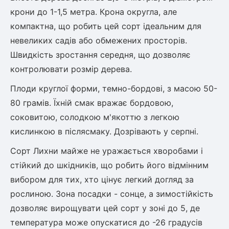
Шовковиця
Лавровишня
крони до 1-1,5 метра. Крона округла, але
Кизильник
компактна, що робить цей сорт ідеальним для
Бобовник (Жерновець)
Абрикос
невеликих садів або обмежених просторів.
Калина
Швидкість зростання середня, що дозволяє
Піраканта
контролювати розмір дерева.
Бузина
Обліпиха
Плоди круглої форми, темно-бордові, з масою 50-
Багаторічні рослини
80 грамів. Їхній смак вражає бордовою,
Кизил
соковитою, солодкою м'якоттю з легкою
Молодило (Кам'яні троянди)
М'ята
кислинкою в післясмаку. Дозрівають у серпні.
Диплоидная слива
Лаванда
Сорт Лихни майже не уражається хворобами і
Бамбук
стійкий до шкідників, що робить його відмінним
Пряні трави
Азіатська груша
вибором для тих, хто цінує легкий догляд за
Очиток (седум)
рослиною. Зона посадки - сонце, а зимостійкість
Вівсяниця
Барвінок
дозволяє вирощувати цей сорт у зоні до 5, де
Чемерник (морозник)
температура може опускатися до -26 градусів