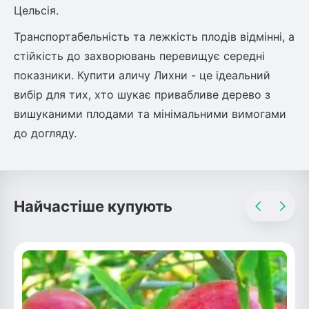
Цельсія.
Рослини що в'ються
Транспортабельність та лежкість плодів відмінні, а
Гліцинія (Вістерія)
стійкість до захворювань перевищує середні
Жимолость декоративна
показники. Купити аличу Лихни - це ідеальний
Плющ
вибір для тих, хто шукає привабливе дерево з
Клематіс
вишуканими плодами та мінімальними вимогами
до догляду.
Найчастіше купують