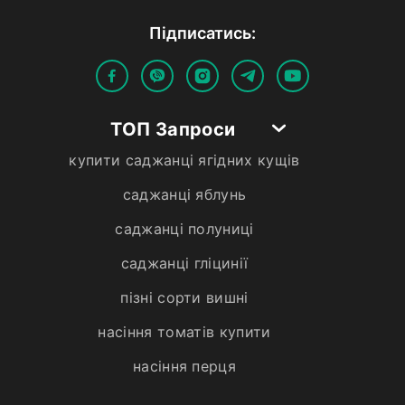
Пiдписатись:
ТОП Запроси
купити саджанці ягідних кущів
саджанці яблунь
саджанці полуниці
саджанці гліцинії
пізні сорти вишні
насіння томатів купити
насіння перця