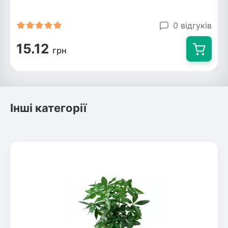
Рослини що в'ються
0 відгуків
Гліцинія (Вістерія)
15.12
грн
Жимолость декоративна
Плющ
Клематіс
Інші категорії