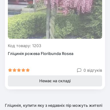
Рослини що в'ються
Гліцинія (Вістерія)
Жимолость декоративна
Плющ
Клематіс
Код товару: 1203
Гліцинія рожева Floribunda Rosea
0 відгуків
Немає на складі
Гліцинія, купити яку з недавніх пір можуть жителі