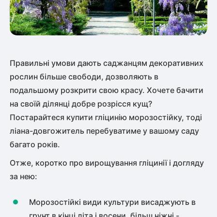
Правильні умови дають саджанцям декоративних
рослин більше свободи, дозволяють в
подальшому розкрити свою красу. Хочете бачити
на своїй ділянці добре розрісся кущ?
Постарайтеся купити гліцинію морозостійку, тоді
ліана-довгожитель перебуватиме у вашому саду
багато років.
Отже, коротко про вирощування гліцинії і догляду
за нею:
Морозостійкі види культури висаджують в
грунт в кінці літа і восени, більш ніжні -