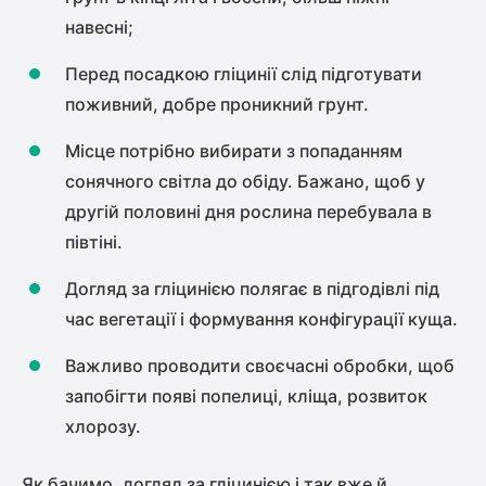
навесні;
Перед посадкою гліцинії слід підготувати
поживний, добре проникний грунт.
Місце потрібно вибирати з попаданням
сонячного світла до обіду. Бажано, щоб у
другій половині дня рослина перебувала в
півтіні.
Догляд за гліцинією полягає в підгодівлі під
час вегетації і формування конфігурації куща.
Важливо проводити своєчасні обробки, щоб
запобігти появі попелиці, кліща, розвиток
хлорозу.
Як бачимо, догляд за гліцинією і так вже й