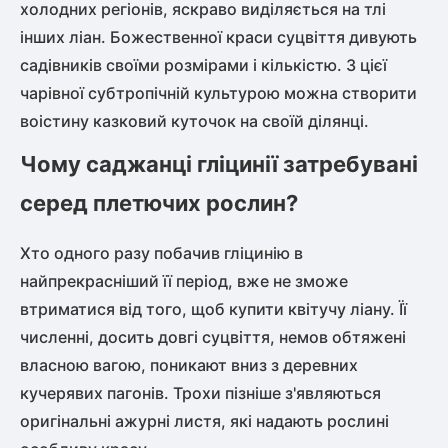
холодних регіонів, яскраво виділяється на тлі
інших ліан. Божественної краси суцвіття дивують
садівників своїми розмірами і кількістю. З цієї
чарівної субтропічній культурою можна створити
воістину казковий куточок на своїй ділянці.
Чому саджанці гліцинії затребувані
серед плетючих рослин?
Хто одного разу побачив гліцинію в
найпрекрасніший її період, вже не зможе
втриматися від того, щоб купити квітучу ліану. Її
численні, досить довгі суцвіття, немов обтяжені
власною вагою, поникают вниз з деревних
кучерявих пагонів. Трохи пізніше з'являються
оригінальні ажурні листя, які надають рослині