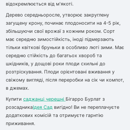
Шовковиця
Лавровишня
відокремлюється від м'якоті.
Кизильник
Дерево середньоросле, утворює закруглену
Бобовник (Жерновець)
Абрикос
загущену крону, починає плодоносити на 4-5 рік,
Калина
збільшуючи свої врожаї з кожним роком. Сорт
Піраканта
має середню зимостійкість, іноді підмерзають
Бузина
Обліпиха
тільки квіткові бруньки в особливо люті зими. Має
середню стійкість до багатьох хвороб та
Багаторічні рослини
Кизил
шкідників, у дощові роки плоди схильні до
Молодило (Кам'яні троянди)
розтріскування. Плоди орієнтовані вживання у
М'ята
Диплоидная слива
свіжому вигляді, після переробки на сік чи компот,
Лаванда
в джемах.
Бамбук
Пряні трави
Азіатська груша
Купити
саджанці черешні
Бігарро Бурлат з
Очиток (седум)
розсадника
Ідея Сад
вигідно! Ви не переплачуєте
Вівсяниця
додаткових комісій та отримуєте гарнтію
Барвінок
приживання.
Чемерник (морозник)