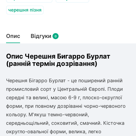
Слива
Смородина
Кріплення агроволокна (агротканини)
Платан
черешня пізня
Сітка затіняюча
Тамарикс
Оливкове Дерево
Персик
Агрус
Садова техніка
Декоративні кущі
Мирт
Опис
Відгуки
0
Рубальні машини
Інжирний персик
Пієріс Японський
Виноград
Граблі тракторні
Рододендрон
Мушмула
Картоплесаджалки
Опис Черешня Бигарро Бурлат
Бересклет
Нектарин
Актинідія
Картоплекопалки
(ранній термін дозрівання)
Вейгела
Сажалки для чеснока
Барбарис
Роторні косарки
Пухироплідник
Алича
Черешня Бігарро Бурлат - це поширений ранній
Ірга
Навантажувачі
Спірея
промисловий сорт у Центральній Європі. Плоди
Азалія
середні та великі, масою 6-9 г, плоско-округлої
Айва
Ківі
Дерен
форми, при повному дозріванні чорно-червоного
Штамбові троянди
кольору. М'якуш темно-червоний,
Бузок
Хурма
середньощільний, соковитий, смачний. Кісточка
Жасмин (Чубушник)
округло-овальної форми, велика, легко
Будлея