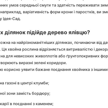
ичних умов середньої смуги та здатність переживати зим
и, наприклад, варіативність форм крони і паростків, ви 
у Ідея-Сад.
х ділянок підійде дерево ялівцю?
ожна на найрізноманітніших ділянках, починаючи від да
 Ця хвойна рослина відрізняється витривалістю і деко
на для невисоких живоплотів або ґрунтопокривних форм
ворюють виразні зелені коридори.
ю корисно уявити бажане поєднання хвойника з іншими
на газоні в центрі клумби;
дної зони замість бордюру;
карії в поєднанні з каменем;