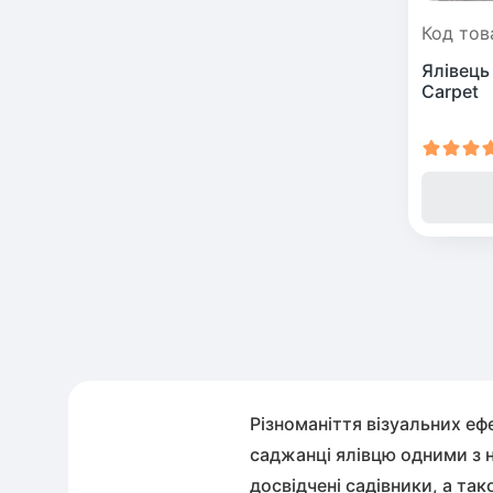
Код тов
Ялівець
Carpet
Різноманіття візуальних еф
саджанці ялівцю одними з н
досвідчені садівники, а т