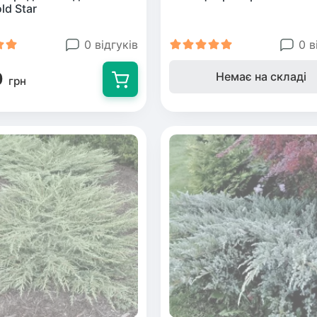
ld Star
0 відгуків
0 в
0
Немає на складі
грн