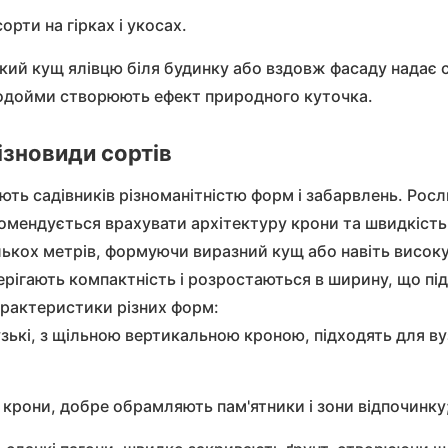
орти на гірках і укосах.
окий
кущ ялівцю
біля будинку або вздовж фасаду надає 
водойми створюють ефект природного куточка.
ізновиди сортів
ь садівників різноманітністю форм і забарвлень. Росли
комендується врахувати архітектуру крони та швидкість
лькох метрів, формуючи виразний кущ або навіть високу
ерігають компактність і розростаються в ширину, що пі
характеристики різних форм:
зькі, з щільною вертикальною кроною, підходять для вуз
і крони, добре обрамляють пам'ятники і зони відпочинку