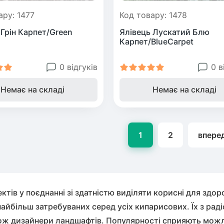
ару: 1477
Код товару: 1478
 Грін Карпет/Green
Ялівець Лускатий Блю
Карпет/BlueCarpet
0 відгуків
0 в
Немає на складі
Немає на складі
1
2
впере
ектів у поєднанні зі здатністю виділяти корисні для здо
айбільш затребуваних серед усіх кипарисових. Їх з раді
акож дизайнери ландшафтів. Популярності сприяють можл