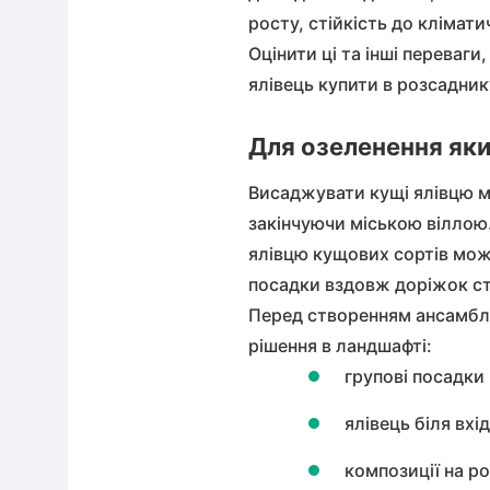
росту, стійкість до клімат
Оцінити ці та інші переваг
ялівець купити в розсадник
Для озеленення яки
Висаджувати
кущі ялівцю
м
закінчуючи міською віллою.
ялівцю
кущових сортів мож
посадки вздовж доріжок ст
Перед створенням ансамбл
рішення в ландшафті:
групові посадки 
ялівець біля вхі
композиції на ро