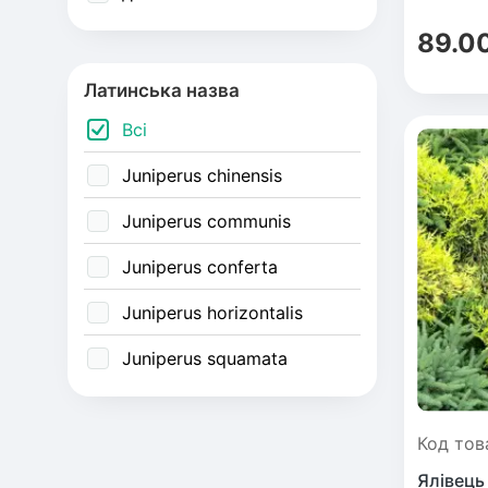
89.0
Бобов
Абрик
(Жерн
Латинська назва
Всі
Обліп
Калин
Juniperus chinensis
Кизил
Пірак
Juniperus communis
Juniperus conferta
Дипло
Бузин
Juniperus horizontalis
Juniperus squamata
Азіат
Код тов
Ялівець