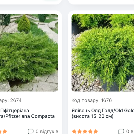
Кора соснова
нці банана
к
а
ник (морозник)
мульчування
 (гуава)
ний персик
одина
ові троянди
ове Дерево
рин
рад
н (Чубушник)
ула
дія
я
ару: 2674
Код товару: 1676
 Пфітцеріана
Ялівець Олд Голд/Old Gol
вишня
а/Pfitzeriana Compacta
(висота 15-20 см)
0 відгуків
0 в
овиця
ьник