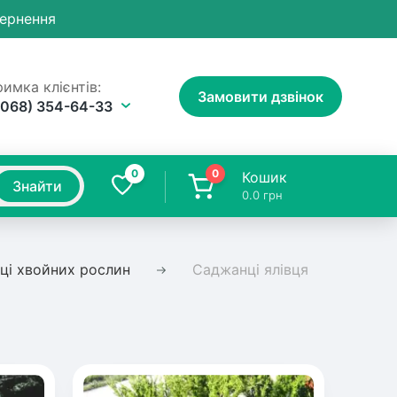
вернення
имка клієнтів:
Замовити дзвінок
(068) 354-64-33
0
0
Кошик
Знайти
0.0
грн
ці хвойних рослин
Саджанці ялівця