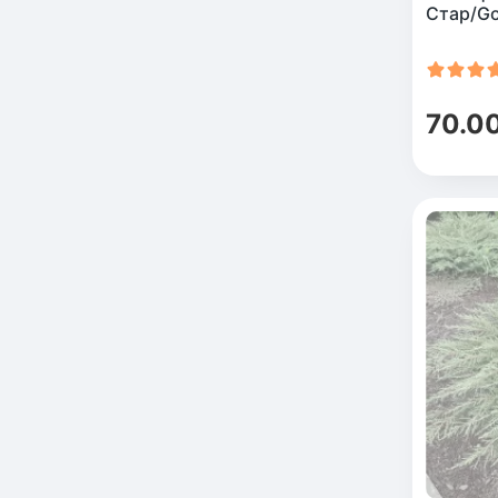
Стар/Go
70.0