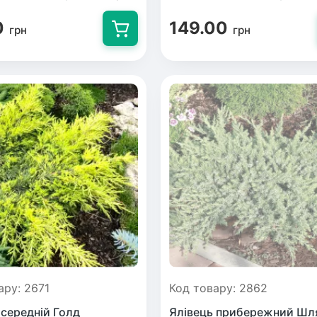
0
149.00
грн
грн
ник
ос
овець)
иха
а
анта
идная слива
а
ська груша
ару: 2671
Код товару: 2862
 середній Голд
Ялівець прибережний Шл