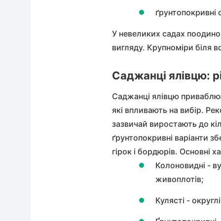
ґрунтопокривні с
У невеликих садах поодин
вигляду. Крупноміри біля 
Саджанці ялівцю: р
Саджанці ялівцю приваблюют
які впливають на вибір. Ре
зазвичай виростають до кі
ґрунтопокривні варіанти зб
гірок і бордюрів. Основні 
Колоновидні - ву
живоплотів;
Кулясті - округл