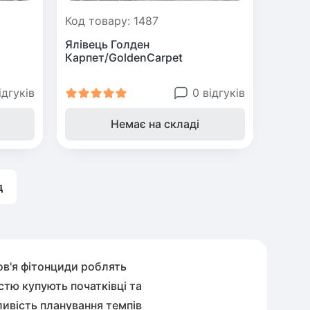
Код товару: 1487
Ялівець Голден
Карпет/GoldenCarpet
ідгуків
0 відгуків
Немає на складі
д
ров'я фітонциди роблять
стю купують початківці та
ивість планування темпів