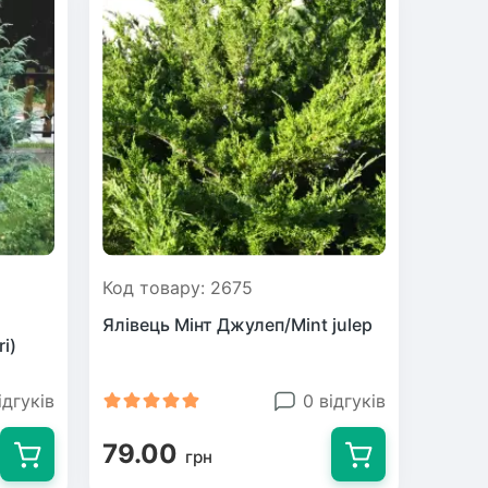
Код товару: 2675
Ялівець Мінт Джулеп/Mint julep
i)
ідгуків
0 відгуків
79.00
грн