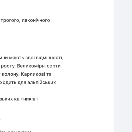
строгого, лаконічного
ни мають свої відмінності,
 росту. Великомірні сорти
 колону. Карликові та
дходить для альпійських
ьких квітників і
;