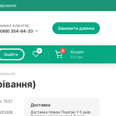
вернення
имка клієнтів:
Замовити дзвінок
(068) 354-64-33
0
0
Кошик
Знайти
0.0
грн
івання)
рівання)
:
1537
Доставка
ідгуків
Доставка Новою Поштою 1-5 днів