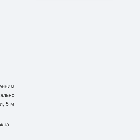
денним
еально
и, 5 м
ожна