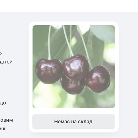
ю
дітей
ещо
уповим
Немає на складі
ні.