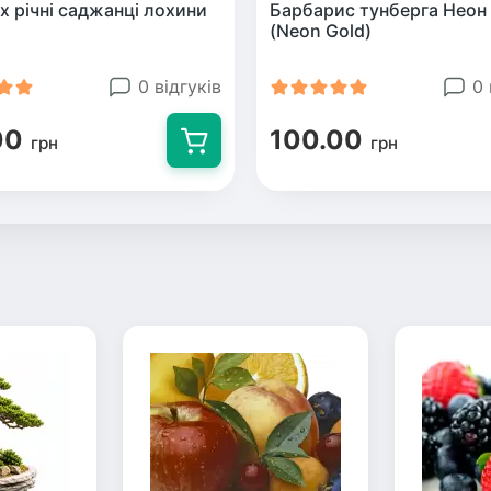
х річні саджанці лохини
Барбарис тунберга Неон
(Neon Gold)
0 відгуків
0 
00
100.00
грн
грн