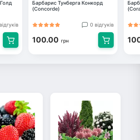
 Голд
Барбарис Тунберга Конкорд
Барб
(Concorde)
(Cora
відгуків
0 відгуків
100.00
10
грн