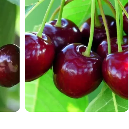
Немає на складі
Також у нас є в продажу:
сливові дерева
груша азіатська
сорти черешні раннього терміну
дозрівання
персик колоновидний
літні яблуні
персик пізній