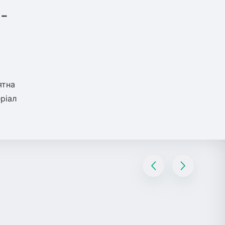
-
ятна
ріал