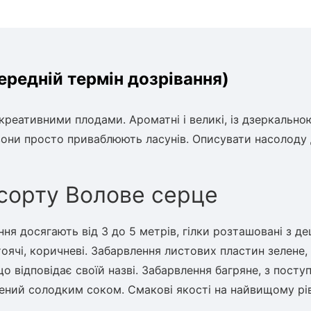
редній термін дозрівання)
реативними плодами. Ароматні і великі, із дзеркально
 вони просто приваблюють ласунів. Описувати насолоду 
сорту Волове серце
я досягають від 3 до 5 метрів, гілки розташовані з д
ячі, коричневі. Забарвлення листових пластин зелене,
що відповідає своїй назві. Забарвлення багряне, з пост
ений солодким соком. Смакові якості на найвищому рів