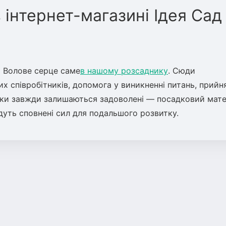
інтернет-магазині Ідея Сад 
і Волове серце саме
в нашому розсаднику
. Сюди
х співробітників, допомога у виникненні питань, прийн
ники завжди залишаються задоволені — посадковий мате
дуть сповнені сил для подальшого розвитку.