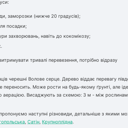
уси:
ди, заморозки (нижче 20 градусів);
сля посадки;
ури захворювань, навіть до кокомікозу;
.
итримувати тривалі перевезення, потрібно відразу
ців черешні Волове серце. Дерево віддає перевагу пів
е переносить. Може рости на будь-якому ґрунті, але ід
ю аерацією. Висаджують за схемою: 3 м - між рослинам
 пропонуємо наступні різновиди, детальніше з якими м
топольська
,
Сатін
,
Крупноплідна
.