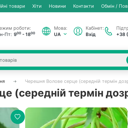
ійні товари
Хiти
Новини
Контакти
Обмін / По
ежим роботи:
Мова:
Кабінет:
Підтр
00
00
н-Пт:
9
- 18
UA
Вхід
+38 
ня
Черешня Волове серце (середній термін дозр
е (середній термін доз
Немає на складі
Артикул
Рейтинг:
0 в