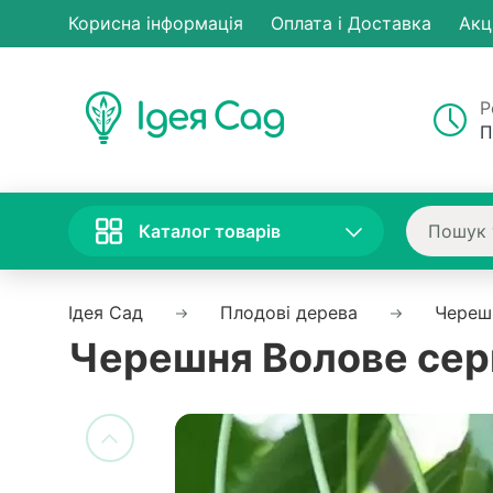
Корисна інформація
Оплата і Доставка
Акц
Р
П
Каталог товарів
Ідея Сад
Плодові дерева
Череш
Черешня Волове серц