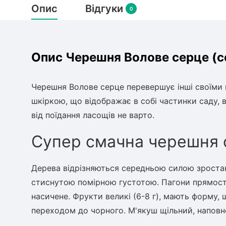
Опис
Відгуки
0
Опис Черешня Волове серце (се
Черешня Волове серце перевершує інші своїми к
шкіркою, що відображає в собі частинки саду,
від поїдання ласощів не варто.
Супер смачна черешня 
Дерева відрізняються середньою силою зростанн
стиснутою помірною густотою. Пагони прямосто
насичене. Фрукти великі (6-8 г), мають форму, 
переходом до чорного. М'якуш щільний, наповн