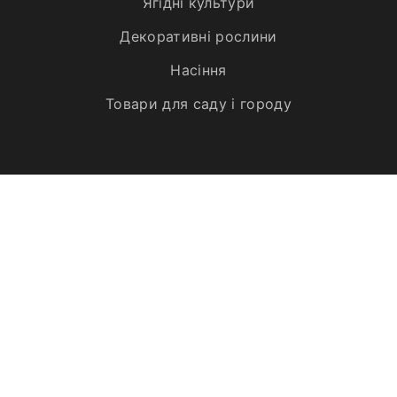
Ягідні культури
Декоративні рослини
Насіння
Товари для саду і городу