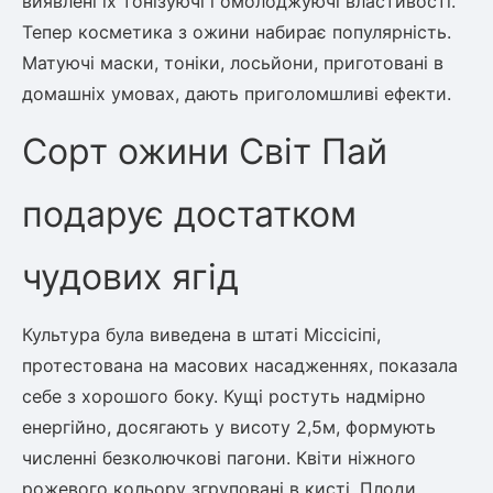
виявлені їх тонізуючі і омолоджуючі властивості.
Тепер косметика з ожини набирає популярність.
Матуючі маски, тоніки, лосьйони, приготовані в
домашніх умовах, дають приголомшливі ефекти.
Сорт ожини Світ Пай
подарує достатком
чудових ягід
Культура була виведена в штаті Міссісіпі,
протестована на масових насадженнях, показала
себе з хорошого боку. Кущі ростуть надмірно
енергійно, досягають у висоту 2,5м, формують
численні безколючкові пагони. Квіти ніжного
рожевого кольору згруповані в кисті. Плоди