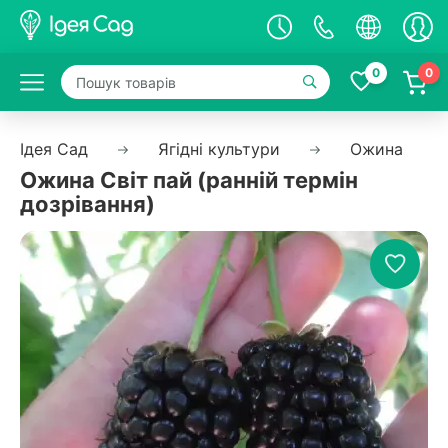
0
0
Ідея Сад
Ягідні культури
Ожина
Ожина Світ пай (ранній термін
дозрівання)