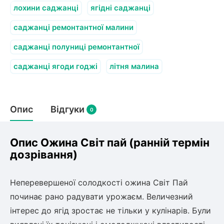
лохини саджанці
ягідні саджанці
саджанці ремонтантної малини
саджанці полуниці ремонтантної
саджанці ягоди годжі
літня малина
Опис
Відгуки
0
Опис Ожина Світ пай (ранній термін
дозрівання)
Неперевершеної солодкості ожина Світ Пай
починає рано радувати урожаєм. Величезний
інтерес до ягід зростає не тільки у кулінарів. Були