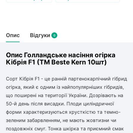
Слива
Смородина
Кріплення агроволокна (агротканини)
Платан
Сітка затіняюча
Тамарикс
Оливкове Дерево
Персик
Агрус
Садова техніка
Декоративні кущі
Мирт
Опис
Відгуки
0
Рубальні машини
Інжирний персик
Пієріс Японський
Виноград
Граблі тракторні
Рододендрон
Мушмула
Картоплесаджалки
Опис Голландське насіння огірка
Бересклет
Нектарин
Актинідія
Картоплекопалки
Кібрія F1 (ТМ Beste Kern 10шт)
Вейгела
Сажалки для чеснока
Барбарис
Роторні косарки
Пухироплідник
Алича
Сорт Кібрія F1 - це ранній партенокарпічний гібрид
Ірга
Навантажувачі
Спірея
огірка, який є одним із найпопулярніших гібридів,
Азалія
що поширені на території України. Дозрівають на
Айва
Ківі
Дерен
50-й день після висадки. Плоди циліндричної
Штамбові троянди
форми характеризуються хрусткістю та темно-
Бузок
Хурма
зеленим забарвленням, не мають жовтизни чи
Жасмин (Чубушник)
поздовжніх смуг. Тонка шкірка та приємний смак
Будлея