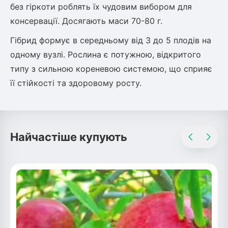
Шовковиця
Лавровишня
без гіркоти роблять їх чудовим вибором для
Кизильник
консервації. Досягають маси 70-80 г.
Бобовник (Жерновець)
Абрикос
Гібрид формує в середньому від 3 до 5 плодів на
Калина
одному вузлі. Рослина є потужною, відкритого
Піраканта
типу з сильною кореневою системою, що сприяє
Бузина
Обліпиха
її стійкості та здоровому росту.
Багаторічні рослини
Кизил
Молодило (Кам'яні троянди)
М'ята
Найчастіше купують
Диплоидная слива
Лаванда
Бамбук
Пряні трави
Азіатська груша
Очиток (седум)
Вівсяниця
Барвінок
Чемерник (морозник)