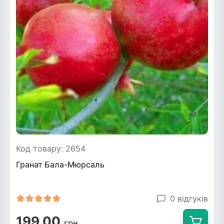
Рослини що в'ються
Гліцинія (Вістерія)
Жимолость декоративна
Плющ
Клематіс
Код товару: 2654
Гранат Бала-Мюрсаль
0 відгуків
199.00
грн