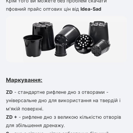
Крім того ви можете без проблем скачати
пфовний прайс оптових цін від
Idea-Sad
Маркування:
ZD
- стандартне рифлене дно з отворами -
універсальне дно для
використання на твердій і
м'якій поверхні.
ZD +
- рифлене дно з великою кількістю отворів
для збільшення
дренажу.