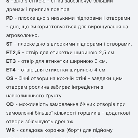
S
- дно з сіткою - сітка забезпечує більший
дренаж і приплив повітря.
PD
- плоске дно з низькими підпорами і отворами
- дно, що
використовується для вирощування на
агроволокно.
ST
- плоске дно з високими підпорами і отворами.
ET2,5
- отвір для етикетки шириною 2,5 см.
ET3
- отвір для етикетки шириною 3 см.
ET4
- отвір для етикетки шириною 4 см.
OS
- бічні отвори на кожній стіні - завдяки цим
отворам рослина забирає
інгредієнти з
навколишнього ґрунту.
OD
- можливість замовлення бічних отворів при
замовленні більшої
кількості горщиків - додаткові
отвори збільшують дренаж.
WR
- складова коронка (борт) для підйому