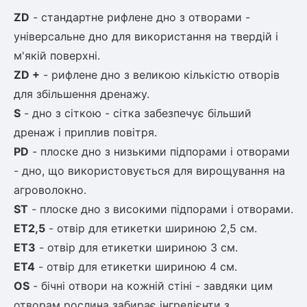
ZD
- стандартне рифлене дно з отворами -
ться
універсальне дно для
використання на твердій і
ія)
м'якій поверхні.
оративна
ZD +
- рифлене дно з великою кількістю отворів
для збільшення
дренажу.
S
- дно з сіткою - сітка забезпечує більший
дренаж і приплив повітря.
PD
- плоске дно з низькими підпорами і отворами
- дно, що
використовується для вирощування на
агроволокно.
ST
- плоске дно з високими підпорами і отворами.
ET2,5
- отвір для етикетки шириною 2,5 см.
ET3
- отвір для етикетки шириною 3 см.
ET4
- отвір для етикетки шириною 4 см.
OS
- бічні отвори на кожній стіні - завдяки цим
отворам рослина забирає
інгредієнти з