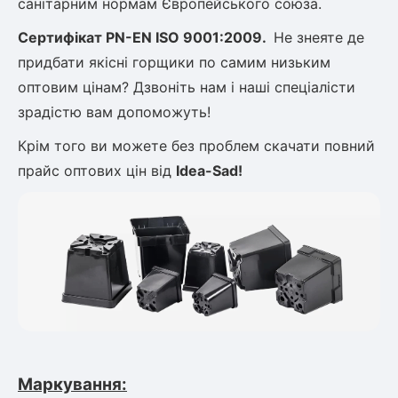
санітарним нормам Європейського союза.
Сертифікат
PN-EN ISO 9001:2009.
Не знеяте де
овець)
придбати якісні горщики по самим низьким
оптовим цінам? Дзвоніть нам і наші спеціалісти
зрадістю вам допоможуть!
Крім того ви можете без проблем скачати повний
лини
прайс оптових цін від
Idea-Sad!
яні троянди)
ива
а
Маркування:
зник)