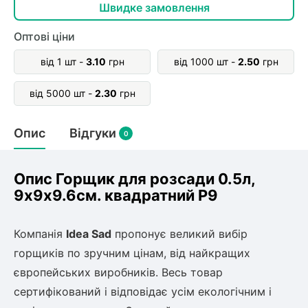
олокна (агротканини)
Швидке замовлення
во
Оптові ціни
від 1 шт -
3.10
грн
від 1000 шт -
2.50
грн
щі
и
к
ий
від 5000 шт -
2.30
грн
і
лки
Опис
Відгуки
0
ки
снока
и
Опис Горщик для розсади 0.5л,
9х9х9.6см. квадратний Р9
Компанія
Idea Sad
пропонує великий вибір
нди
горщиків по зручним цінам, від найкращих
європейських виробників. Весь товар
ник)
сертифікований і відповідає усім екологічним і