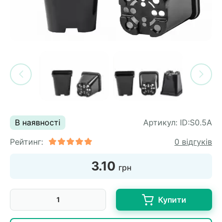
си
и
горіх
я лохини
і
у
их
лина
сових
иках
ди
во
ей
ни
В наявності
Артикул:
ID:S0.5A
ий
Рейтинг:
0 відгуків
ульчування
рева
3.10
грн
ар
а
Купити