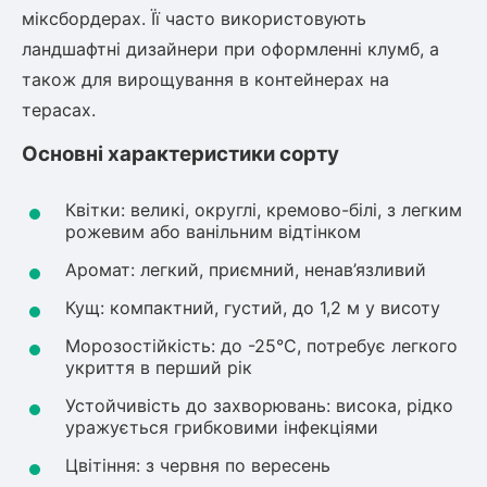
Шовковиця
Лавровишня
міксбордерах. Її часто використовують
Кизильник
ландшафтні дизайнери при оформленні клумб, а
Бобовник (Жерновець)
також для вирощування в контейнерах на
Абрикос
Калина
терасах.
Піраканта
Бузина
Обліпиха
Основні характеристики сорту
Багаторічні рослини
Квітки: великі, округлі, кремово-білі, з легким
Кизил
рожевим або ванільним відтінком
Молодило (Кам'яні троянди)
Аромат: легкий, приємний, ненав’язливий
М'ята
Диплоидная слива
Лаванда
Кущ: компактний, густий, до 1,2 м у висоту
Бамбук
Морозостійкість: до -25°C, потребує легкого
Пряні трави
Азіатська груша
укриття в перший рік
Очиток (седум)
Устойчивість до захворювань: висока, рідко
Вівсяниця
уражується грибковими інфекціями
Барвінок
Цвітіння: з червня по вересень
Чемерник (морозник)