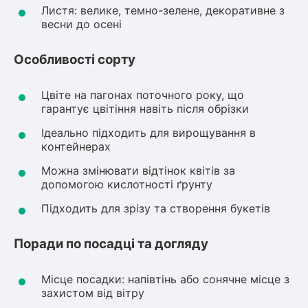
Листя: велике, темно-зелене, декоративне з
весни до осені
Рослини що в'ються
Гліцинія (Вістерія)
Особливості сорту
Жимолость декоративна
Плющ
Цвіте на пагонах поточного року, що
Клематіс
гарантує цвітіння навіть після обрізки
Ідеально підходить для вирощування в
контейнерах
Можна змінювати відтінок квітів за
допомогою кислотності ґрунту
Підходить для зрізу та створення букетів
Поради по посадці та догляду
Місце посадки: напівтінь або сонячне місце з
захистом від вітру