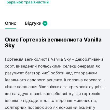
Слива
Смородина
барвінок трав'янистий
Кріплення агроволокна (агротканини)
Платан
Сітка затіняюча
Тамарикс
Оливкове Дерево
Персик
Агрус
Садова техніка
Опис
Відгуки
Декоративні кущі
0
Мирт
Рубальні машини
Інжирний персик
Пієріс Японський
Виноград
Граблі тракторні
Опис Гортензія великолиста Vanilla
Рододендрон
Мушмула
Картоплесаджалки
Sky
Бересклет
Нектарин
Актинідія
Картоплекопалки
Вейгела
Сажалки для чеснока
Барбарис
Гортензія великолиста Vanilla Sky – декоративний
Роторні косарки
Пухироплідник
Алича
Ірга
сорт, виведений польськими селекціонерами як
Навантажувачі
Спірея
результат багаторічної роботи над створенням
Азалія
ідеального садового акценту. Її головна перевага –
Айва
Ківі
Дерен
ніжне поєднання білосніжних та кремових суцвіть,
Штамбові троянди
що нагадують ванільне небо влітку. Ця гортензія
Бузок
Хурма
ідеально підходить для створення живоплотів,
Жасмин (Чубушник)
Будлея
солітерних посадок або як яскравий акцент у