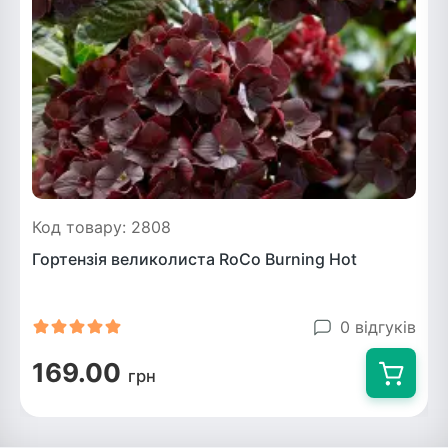
ться
ія)
оративна
Код товару: 2808
Гортензія великолиста RoCo Burning Hot
0 відгуків
169.00
грн