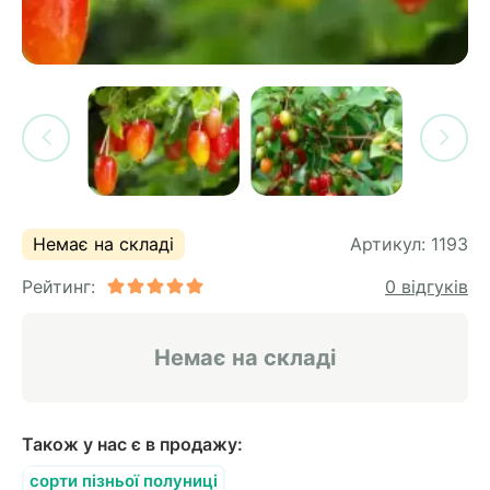
си
и
горіх
я лохини
і
у
их
лина
сових
иках
ди
во
ей
Немає на складі
Артикул:
1193
ни
Рейтинг:
0 відгуків
ий
ульчування
рева
Немає на складі
ар
а
Також у нас є в продажу:
сорти пізньої полуниці