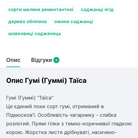
олокна (агротканини)
сорти малини ремонтантної
саджанці ягід
во
дерево обліпиха
ожини саджанці
щі
шовковиці саджанець
и
к
ий
і
лки
Опис
Відгуки
0
ки
снока
и
Опис Гумі (Гуммі) Таїса
Гумі (Гуммі) "Таїса"
Це єдиний поки сорт гумі, отриманий в
нди
Підмосков'ї. Особливість чагарнику - слабка
розлогий. Прямі гілки з темно-коричневої гладкою
ник)
корою. Жорстка листя дрібнуваті, насичено-