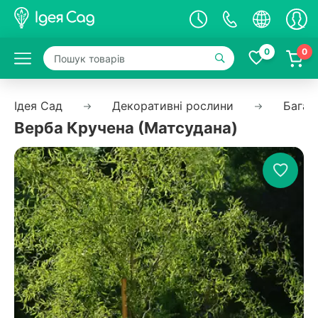
0
0
Ідея Сад
Декоративні рослини
Багат
Верба Кручена (Матсудана)