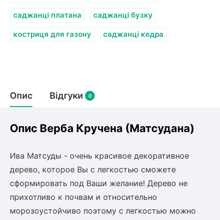
саджанці платана
саджанці бузку
костриця для газону
саджанці кедра
Опис
Відгуки
0
Опис Верба Кручена (Матсудана)
Ива
Матсуды
- очень красивое декоративное
дерево, которое Вы с легкостью сможете
сформировать под
Ваши желание
! Дерево не
прихотливо к почвам и относительно
морозоустойчиво поэтому с легкостью можно