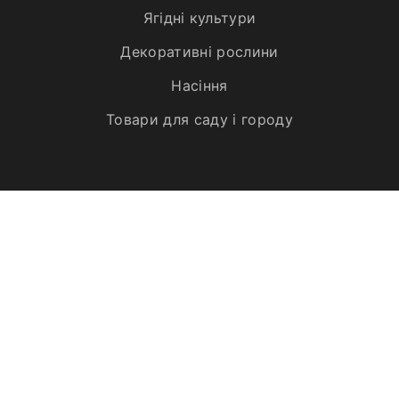
Ягідні культури
Декоративні рослини
Насіння
Товари для саду і городу