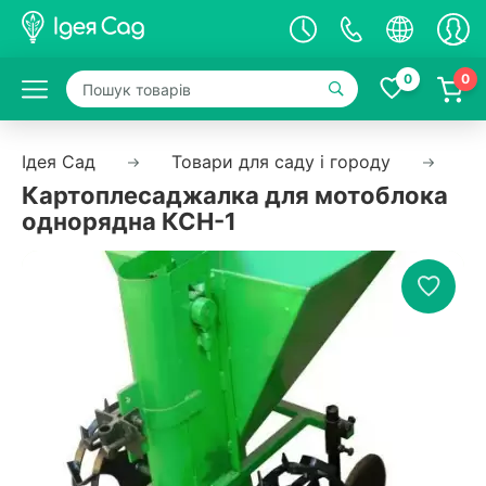
0
0
Ідея Сад
Товари для саду і городу
Са
Картоплесаджалка для мотоблока
однорядна КСН-1