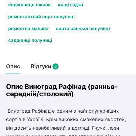
саджанець ожини
кущі годжі
ремонтантний сорт полуниці
ремонтна малина
сорти ранньої полуниці
саджанці полуниці
Опис
Відгуки
0
Опис Виноград Рафінад (ранньо-
середній/столовий)
Виноград Рафінад є одним з найпопулярніших
сортів в Україні. Крім високих смакових якостей,
він досить невибагливий в догляді. Гнучкі лози