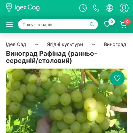
0
0
Ідея Сад
Ягідні культури
Виноград
Виноград Рафінад (ранньо-
середній/столовий)