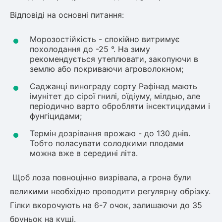
Відповіді на основні питання:
Морозостійкість - спокійно витримує
похолодання до -25 °. На зиму
рекомендується утеплювати, закопуючи в
землю або покриваючи агроволокном;
Саджанці винограду сорту Рафінад мають
імунітет до сірої гнилі, оїдіуму, мілдью, але
періодично варто обробляти інсектицидами і
фунгіцидами;
Термін дозрівання врожаю - до 130 днів.
Тобто поласувати солодкими плодами
можна вже в середині літа.
Щоб лоза повноцінно визрівала, а грона були
великими необхідно проводити регулярну обрізку.
Гілки вкорочують на 6-7 очок, залишаючи до 35
бруньок на кущі.