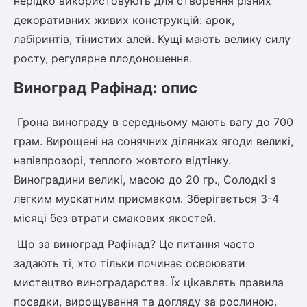
нерідко використовують для створення різних
декоративних живих конструкцій: арок,
лабіринтів, тінистих алей. Кущі мають велику силу
росту, регулярне плодоношення.
Виноград Рафінад: опис
Грона винограду в середньому мають вагу до 700
грам. Вирощені на сонячних ділянках ягоди великі,
напівпрозорі, теплого жовтого відтінку.
Виноградини великі, масою до 20 гр., Солодкі з
легким мускатним присмаком. Зберігається 3-4
місяці без втрати смакових якостей.
Що за виноград Рафінад? Це питання часто
задають ті, хто тільки починає освоювати
мистецтво виноградарства. Їх цікавлять правила
посадки, вирощування та догляду за рослиною.