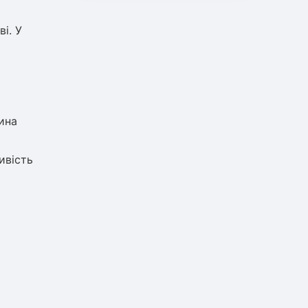
і. У
ина
ивість