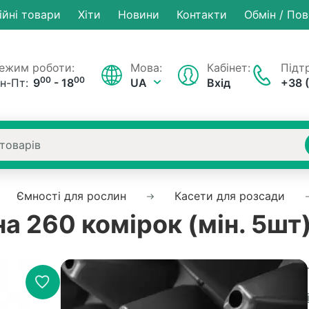
ійні товари
Хiти
Новини
Контакти
Обмін / По
ежим роботи:
Мова:
Кабінет:
Підтр
00
00
н-Пт:
9
- 18
UA
Вхід
+38 
Ємності для рослин
Касети для розсади
а 260 комірок (мін. 5шт
Немає на складі
Артикул
Рейтинг:
0 в