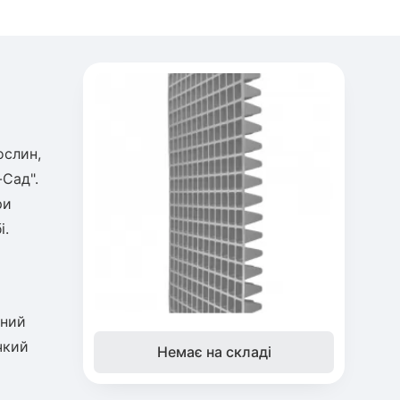
ослин,
-Сад".
ри
і.
чний
чкий
Немає на складі