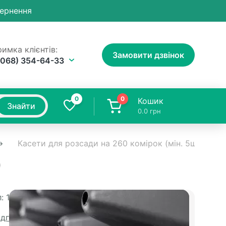
вернення
имка клієнтів:
Замовити дзвінок
(068) 354-64-33
0
0
Кошик
Знайти
0.0
грн
Касети для розсади на 260 комірок (мін. 5шт)
)
:
1094
Доставка
ідгуків
Доставка Новою Поштою 1-5 днів