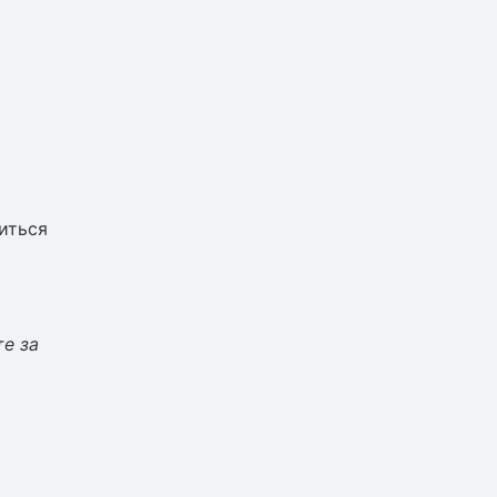
иться
те за