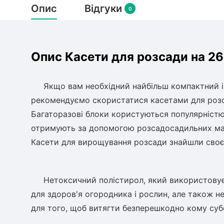
Опис
Відгуки
0
Опис Касети для розсади на 260
Якщо вам необхідний найбільш компактний і п
рекомендуємо скористатися касетами для розса
Багаторазові блоки користуються популярністю
отримують за допомогою розсадосадильних маши
Касети для вирощування розсади знайшли своє м
Нетоксичний полістирол, який використовуєть
для здоров'я огородника і рослин, але також н
для того, щоб витягти безперешкодно кому субс