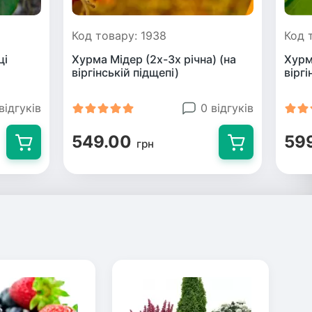
Код товару: 1938
Код 
ці
Хурма Мідер (2х-3х річна) (на
Хурм
віргінській підщепі)
віргі
відгуків
0 відгуків
549.00
59
грн