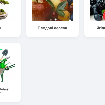
й
Плодові дерева
Ягід
саду і
у