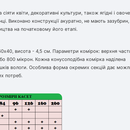
яти квіти, декоративні культури, також ягідні і овочев
і. Виконано конструкції акуратно, не мають зазубрин,
ицтва на початковому його етапі.
х40, висота - 4,5 см. Параметри комірок: верхня част
або 800 мікрон. Кожна конусоподібна комірка наділена
ків вологи. Особлива форма окремих секцій дає можл
их потреб.