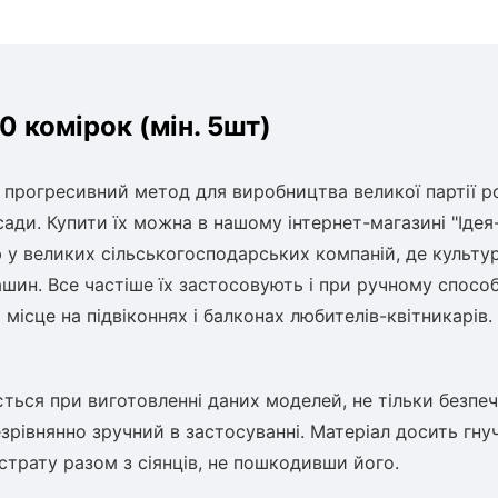
 комірок (мін. 5шт)
рогресивний метод для виробництва великої партії р
ди. Купити їх можна в нашому інтернет-магазині "Ідея
 у великих сільськогосподарських компаній, де культу
н. Все частіше їх застосовують і при ручному способ
ісце на підвіконнях і балконах любителів-квітникарів.
ся при виготовленні даних моделей, не тільки безпе
езрівнянно зручний в застосуванні. Матеріал досить гну
трату разом з сіянців, не пошкодивши його.