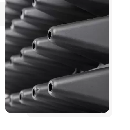
Кур'єром Нової пошти 1-5 днів
Оплата згідно з тарифами
перевізника
Упаковка входить до вартості
товару
Обрешітка оплачується окремо
Оплата
Оплата на карту
Оплата на рахунок за реквізитами
Оплата при отриманні поштою
Гарантії
На весь товар розповсюджується
гарантія.
Ми зробимо все можливе, щоб Ви
залишилися задоволені
Поділитися