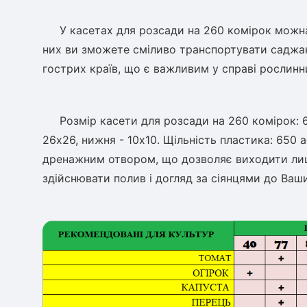
У касетах для розсади на 260 комірок можна сі
них ви зможете сміливо транспортувати саджанц
гострих країв, що є важливим у справі рослинн
Розмір касети для розсади на 260 комірок: 60
26х26, нижня - 10х10. Щільність пластика: 650 
дренажним отвором, що дозволяє виходити лиш
здійснювати полив і догляд за сіянцями до Ваш