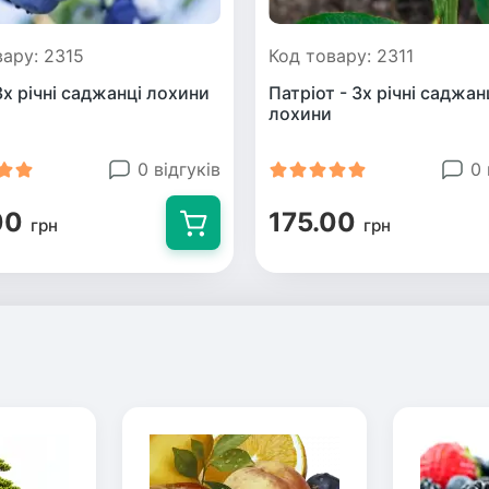
вару: 2315
Код товару: 2311
3х річні саджанці лохини
Патріот - 3х річні саджан
лохини
0 відгуків
0 
00
175.00
грн
грн