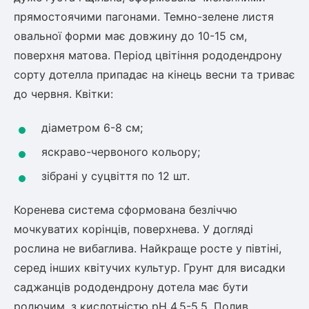
прямостоячими пагонами. Темно-зелене листя
ться
овальної форми має довжину до 10-15 см,
ія)
поверхня матова. Період цвітіння рододендрону
оративна
сорту дотелла припадає на кінець весни та триває
до червня. Квітки:
діаметром 6-8 см;
яскраво-червоного кольору;
зібрані у суцвіття по 12 шт.
Коренева система сформована безліччю
мочкуватих корінців, поверхнева. У догляді
рослина не вибаглива. Найкраще росте у півтіні,
серед інших квітучих культур. Грунт для висадки
саджанців рододендрону дотела має бути
родючим, з кислотністю рН 4,5-5,5. Полив