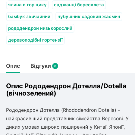
олокна (агротканини)
ялина в горщику
саджанці бересклета
во
бамбук звичайний
чубушник садовий жасмин
рододендрон низькорослий
щі
и
к
деревоподібні гортензії
ий
і
лки
ки
Опис
Відгуки
0
снока
и
Опис Рододендрон Дотелла/Dotella
(вічнозелений)
нди
Рододендрон Дотелла (Rhododendron Dotella) -
найкрасивіший представник сімейства Вересові. У
ник)
диких умовах широко поширений у Китаї, Японії,