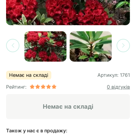
си
и
горіх
я лохини
і
у
их
лина
сових
иках
ди
во
ей
ни
Немає на складі
Артикул:
1761
ий
Рейтинг:
0 відгуків
ульчування
рева
ар
Немає на складі
а
Також у нас є в продажу: