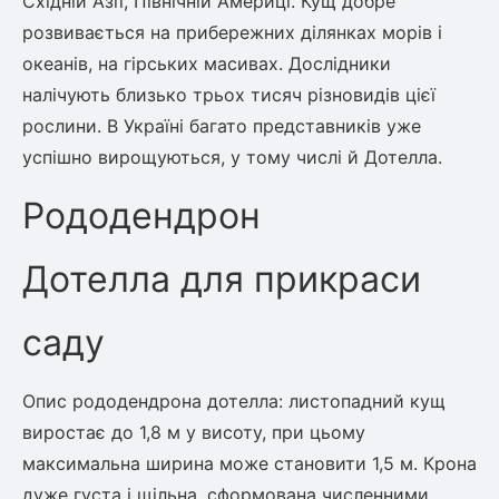
Східній Азії, Північній Америці. Кущ добре
розвивається на прибережних ділянках морів і
океанів, на гірських масивах. Дослідники
овець)
налічують близько трьох тисяч різновидів цієї
рослини. В Україні багато представників уже
успішно вирощуються, у тому числі й Дотелла.
Рододендрон
лини
яні троянди)
Дотелла для прикраси
ива
саду
а
Опис рододендрона дотелла: листопадний кущ
виростає до 1,8 м у висоту, при цьому
максимальна ширина може становити 1,5 м. Крона
зник)
дуже густа і щільна, сформована численними