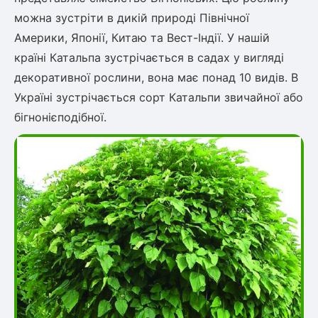
Шовковиця
Лавровишня
можна зустріти в дикій природі Північної
Кизильник
Америки, Японії, Китаю та Вест-Індії. У нашій
Бобовник (Жерновець)
Абрикос
країні Катальпа зустрічається в садах у вигляді
Калина
декоративної рослини, вона має понад 10 видів. В
Піраканта
Україні зустрічається сорт Катальпи звичайної або
Бузина
Обліпиха
бігнонієподібної.
Багаторічні рослини
Кизил
Молодило (Кам'яні троянди)
М'ята
Диплоидная слива
Лаванда
Бамбук
Пряні трави
Азіатська груша
Очиток (седум)
Вівсяниця
Барвінок
Чемерник (морозник)