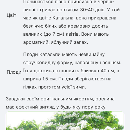
Починається пізно приблизно в червні-
липні і триває протягом 30-40 днів. У той
Цвіт
час як цвіте Катальпа, вона прикрашена
безліччю білих або кремових досить
великих (до 7 см) квітів. Вони мають
ароматний, яблучний запах.
Плоди Катальпи мають незвичайну
стручковидну форму, наповнену насінням.
Їхня довжина становить близько 40 см, а
Плоди
ширина 1.5 см. Плоди зберігаються на
гілках протягом усієї зими.
Завдяки своїм оригінальним якостям, рослина
має ефектний вигляд у будь-яку пору року.