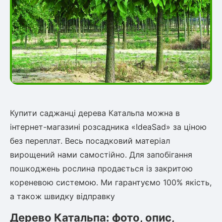
Рослини що в'ються
Гліцинія (Вістерія)
Жимолость декоративна
Плющ
Клематіс
Купити саджанці дерева Катальпа можна в
інтернет-магазині розсадника «IdeaSad» за ціною
без переплат. Весь посадковий матеріал
вирощений нами самостійно. Для запобігання
пошкоджень рослина продається із закритою
кореневою системою. Ми гарантуємо 100% якість,
а також швидку відправку
Дерево Катальпа: фото, опис,