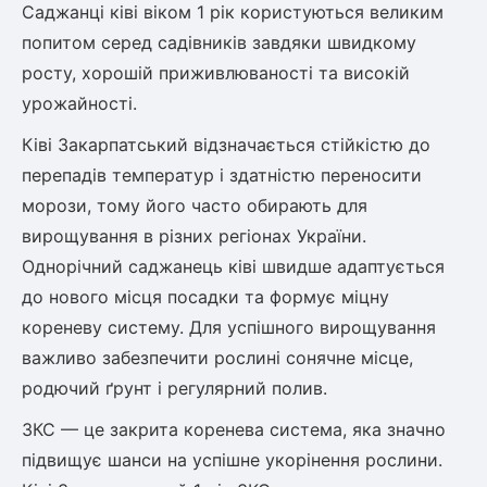
Саджанці ківі віком 1 рік користуються великим
попитом серед садівників завдяки швидкому
овець)
росту, хорошій приживлюваності та високій
урожайності.
Ківі Закарпатський відзначається стійкістю до
перепадів температур і здатністю переносити
морози, тому його часто обирають для
лини
вирощування в різних регіонах України.
яні троянди)
Однорічний саджанець ківі швидше адаптується
ива
до нового місця посадки та формує міцну
кореневу систему. Для успішного вирощування
важливо забезпечити рослині сонячне місце,
а
родючий ґрунт і регулярний полив.
ЗКС — це закрита коренева система, яка значно
підвищує шанси на успішне укорінення рослини.
зник)