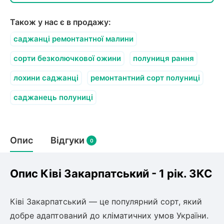
олокна (агротканини)
Також у нас є в продажу:
во
саджанці ремонтантної малини
щі
сорти безколючкової ожини
полуниця рання
и
к
ий
і
лохини саджанці
ремонтантний сорт полуниці
лки
саджанець полуниці
ки
снока
и
Опис
Відгуки
0
Опис Ківі Закарпатський - 1 рік. ЗКС
нди
Ківі Закарпатський — це популярний сорт, який
ник)
добре адаптований до кліматичних умов України.