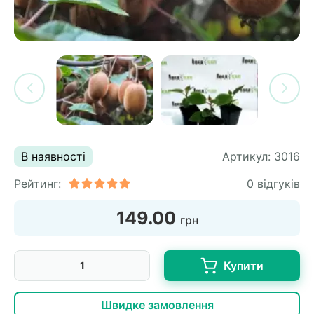
си
и
горіх
я лохини
і
у
их
лина
сових
иках
ди
во
ей
В наявності
Артикул:
3016
ни
Рейтинг:
0 відгуків
ий
ульчування
рева
149.00
грн
ар
а
Купити
Швидке замовлення