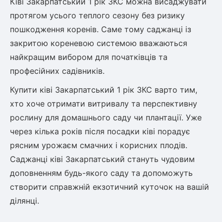
Ківі Закарпатський 1 рік ЗКС можна висаджувати
протягом усього теплого сезону без ризику
ться
пошкодження коренів. Саме тому саджанці із
ія)
закритою кореневою системою вважаються
оративна
найкращим вибором для початківців та
професійних садівників.
Купити ківі Закарпатський 1 рік ЗКС варто тим,
хто хоче отримати витривалу та перспективну
рослину для домашнього саду чи плантації. Уже
через кілька років після посадки ківі порадує
рясним урожаєм смачних і корисних плодів.
Саджанці ківі Закарпатський стануть чудовим
доповненням будь-якого саду та допоможуть
створити справжній екзотичний куточок на вашій
ділянці.