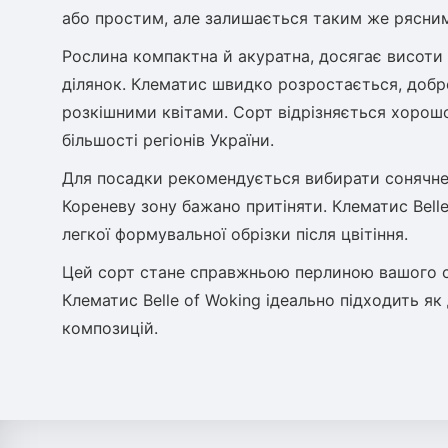
або простим, але залишається таким же рясним
Рослина компактна й акуратна, досягає висоти 
ділянок. Клематис швидко розростається, добре
розкішними квітами. Сорт відрізняється хорош
більшості регіонів України.
Для посадки рекомендується вибирати сонячне 
Кореневу зону бажано притіняти. Клематис Bell
легкої формувальної обрізки після цвітіння.
Цей сорт стане справжньою перлиною вашого с
Клематис Belle of Woking ідеально підходить я
композицій.