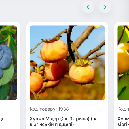
Код товару: 1938
Код 
ці
Хурма Мідер (2х-3х річна) (на
Хурм
віргінській підщепі)
віргі