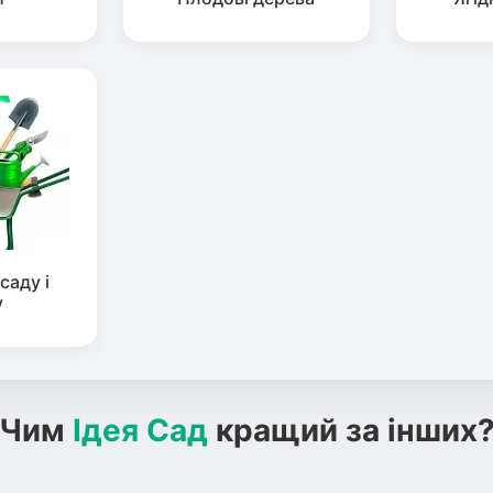
саду і
у
Чим
Ідея Сад
кращий за інших