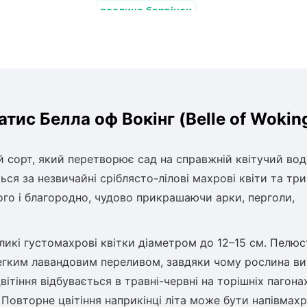
рослина барвінок
ис Белла оф Вокінг (Belle of Wokin
й сорт, який перетворює сад на справжній квітучий вод
ся за незвичайні сріблясто-лілові махрові квіти та тр
ого і благородно, чудово прикрашаючи арки, перголи,
еликі густомахрові квітки діаметром до 12–15 см. Пелю
легким лавандовим переливом, завдяки чому рослина ви
ітіння відбувається в травні-червні на торішніх пагона
. Повторне цвітіння наприкінці літа може бути напівмах