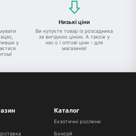
Низькі ціни
мувати
Ви купуєте товар із розсадника
ацію,
за вигідною ціною. А також у
упивши у
нас є і оптові ціни – для
шаєтеся
магазинів!
нтом!
газин
Каталог
Екзотичні рослини
Доставка
Бонсай