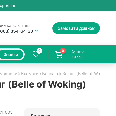
вернення
имка клієнтів:
Замовити дзвінок
(068) 354-64-33
0
0
Кошик
Знайти
0.0
грн
махровий Клематис Белла оф Вокінг (Belle of Woking)
 (Belle of Woking)
л:
005
Доставка