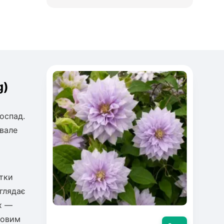
g)
оспад.
ивале
стки
глядає
х —
ровим