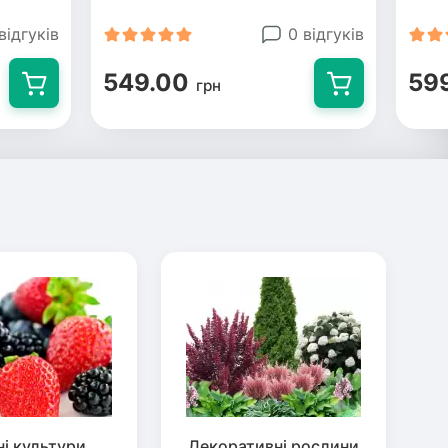
відгуків
0 відгуків
549.00
59
грн
ні культури
Декоративні рослини