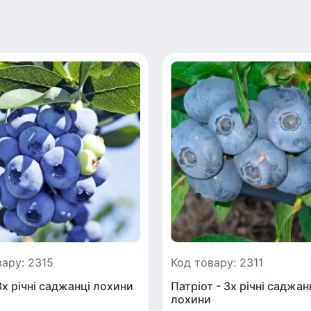
вару: 2315
Код товару: 2311
3х річні саджанці лохини
Патріот - 3х річні саджан
лохини