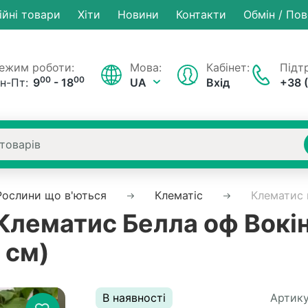
ійні товари
Хiти
Новини
Контакти
Обмін / По
ежим роботи:
Мова:
Кабінет:
Підтр
00
00
н-Пт:
9
- 18
UA
Вхід
+38 
Рослини що в'ються
Клематіс
Клематис 
лематис Белла оф Вокінг
 см)
В наявності
Артику