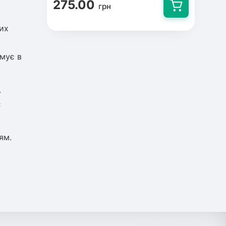
275.00
грн
их
имує в
.
є
ям.