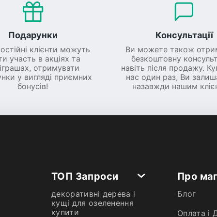
Подарунки
Консультації
постійні клієнти можуть
Ви можете також отри
ти участь в акціях та
безкоштовну консульт
іграшах, отримувати
навіть після продажу. К
нки у вигляді приємних
нас один раз, Ви зали
бонусів!
назавжди нашим кліє
ТОП Запроси
Про ма
декоративні дерева і
Блог
кущі для озеленення
купити
Оплата і 