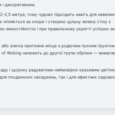
 і декоративним.
2–2,5 метра, тому чудово підходить навіть для невелик
 чіпляється за опори і створює щільну зелену стіну з
ою зимостійкістю і при правильному укритті успішно з
або злегка притінене місце з родючим пухким ґрунтом
e of Woking належить до другої групи обрізки — вимага
аду і щороку радуватиме неймовірно красивим цвітінн
к для поодиноких насаджень, так і для ефектних садових