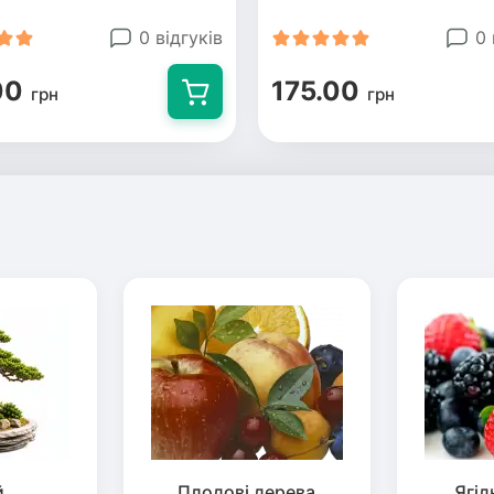
0 відгуків
0 
00
175.00
грн
грн
й
Плодові дерева
Ягід