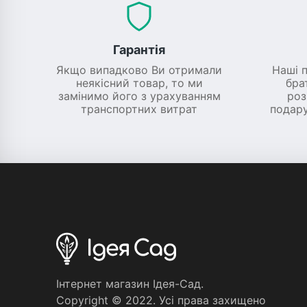
Гарантія
Якщо випадково Ви отримали
Наші 
неякісний товар, то ми
бра
замінимо його з урахуванням
роз
транспортних витрат
подару
Iнтернет магазин Iдея-Сад.
Copyright © 2022. Усi права захищено