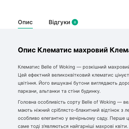
Опис
Відгуки
0
Опис Клематис махровий Клемат
Клематис Belle of Woking — розкішний махрови
Цей ефектний великоквітковий клематис цінуєть
цвітіння. Його вишукані бутони виглядають дор
паркани, альтанки та стіни будинку.
Головна особливість сорту Belle of Woking — в
мають ніжний сріблясто-блакитний відтінок з 
особливо елегантно у вечірньому саду. Перше цв
саме тоді з’являються найгарніші махрові квіти