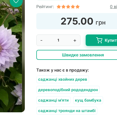
Рейтинг:
0 в
275.00
грн
-
+
Купи
Швидке замовлення
Також у нас є в продажу:
саджанці хвойних дерев
деревоподібний рододендрон
саджанці м'яти
кущ бамбука
саджанці троянди на штамбі