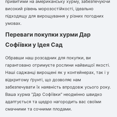
привитими на американську хурму, забезпечуючи
високий рівень морозостійкості, ідеально
Рослини що в'ються
підходящу для вирощування у різних погодних
Гліцинія (Вістерія)
умовах.
Жимолость декоративна
Плющ
Переваги покупки хурми Дар
Клематіс
Софіївки у Ідея Сад
Обравши наш розсадник для покупки, ви
гарантовано отримуєте рослини найвищої якості.
Наші саджанці вирощені як у контейнерах, так і у
відкритому ґрунті, що дозволяє нам
забезпечувати їх наявність впродовж усього року.
Ваша хурма "Дар Софіївки" неодмінно швидко
адаптується та щедро нагородить вас своїми
смачними та сочними плодами.