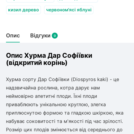
Слива
Смородина
Кріплення агроволокна (агротканини)
Платан
кизил дерево
червоном'ясі яблуні
Сітка затіняюча
Тамарикс
Гуаява (гуава)
Персик
Агрус
Садова техніка
Декоративні кущі
Оливкове Дерево
Опис
Відгуки
0
Рубальні машини
Інжирний персик
Пієріс Японський
Виноград
Граблі тракторні
Рододендрон
Мирт
Картоплесаджалки
Опис Хурма Дар Софіївки
Бересклет
Нектарин
Актинідія
Картоплекопалки
(відкритий корінь)
Вейгела
Сажалки для чеснока
Барбарис
Мушмула
Роторні косарки
Пухироплідник
Алича
Хурма сорту Дар Софіївки (Diospyros kaki) - це
Ірга
Навантажувачі
Спірея
надзвичайна рослина, котра дарує нам
Азалія
неймовірно апетитні плоди. Їхні плоди
Айва
Ківі
Дерен
приваблюють унікальною круглою, злегка
Штамбові троянди
приплюснутою формою та гладкою шкіркою, яка
Бузок
Хурма
набуває соковитості та м'якості під час зрілості.
Жасмин (Чубушник)
Розмір цих плодів змінюється від середнього до
Будлея