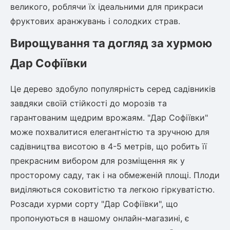
Шовковиця
Лавровишня
великого, роблячи їх ідеальними для прикраси
Кизильник
фруктових аранжувань і солодких страв.
Бобовник (Жерновець)
Абрикос
Вирощування та догляд за хурмою
Калина
Піраканта
Дар Софіївки
Бузина
Обліпиха
Це дерево здобуло популярність серед садівників
Багаторічні рослини
завдяки своїй стійкості до морозів та
Кизил
гарантованим щедрим врожаям. "Дар Софіївки"
Молодило (Кам'яні троянди)
М'ята
може похвалитися елегантністю та зручною для
Диплоидная слива
Лаванда
садівництва висотою в 4-5 метрів, що робить її
Бамбук
прекрасним вибором для розміщення як у
Пряні трави
Азіатська груша
просторому саду, так і на обмеженій площі. Плоди
Очиток (седум)
виділяються соковитістю та легкою гіркуватістю.
Вівсяниця
Розсади хурми сорту "Дар Софіївки", що
Барвінок
пропонуються в нашому онлайн-магазині, є
Чемерник (морозник)