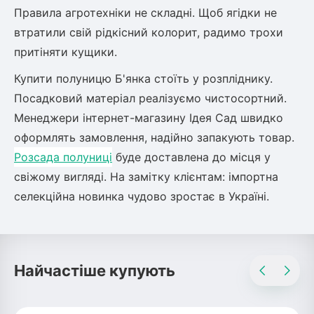
Правила агротехніки не складні. Щоб ягідки не
Рослини що в'ються
втратили свій рідкісний колорит, радимо трохи
притіняти кущики.
Гліцинія (Вістерія)
Жимолость декоративна
Купити полуницю Б'янка стоїть у розпліднику.
Плющ
Посадковий матеріал реалізуємо чистосортний.
Клематіс
Менеджери інтернет-магазину Ідея Сад швидко
оформлять замовлення, надійно запакують товар.
Розсада полуниці
буде доставлена до місця у
свіжому вигляді. На замітку клієнтам: імпортна
селекційна новинка чудово зростає в Україні.
Найчастіше купують