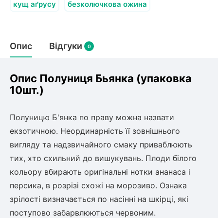
Слива
Смородина
кущ аґрусу
безколючкова ожина
Кріплення агроволокна (агротканини)
Платан
Сітка затіняюча
Тамарикс
Оливкове Дерево
Персик
Агрус
Садова техніка
Опис
Відгуки
Декоративні кущі
0
Мирт
Рубальні машини
Інжирний персик
Пієріс Японський
Виноград
Граблі тракторні
Опис Полуниця Бьянка (упаковка
Рододендрон
Мушмула
Картоплесаджалки
10шт.)
Бересклет
Нектарин
Актинідія
Картоплекопалки
Вейгела
Сажалки для чеснока
Барбарис
Полуницю Б'янка по праву можна назвати
Роторні косарки
Пухироплідник
Алича
Ірга
екзотичною. Неординарність її зовнішнього
Навантажувачі
Спірея
вигляду та надзвичайного смаку приваблюють
Азалія
тих, хто схильний до вишукувань. Плоди білого
Айва
Ківі
Дерен
кольору вбирають оригінальні нотки ананаса і
Штамбові троянди
персика, в розрізі схожі на морозиво. Ознака
Бузок
Хурма
зрілості визначається по насінні на шкірці, які
Жасмин (Чубушник)
Будлея
поступово забарвлюються червоним.