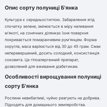
Шовковиця
Лавровишня
Опис сорту полуниці Б'янка
Кизильник
Бобовник (Жерновець)
Абрикос
Культура є середньостиглою. Забарвлення ягід
Калина
спочатку зелене, змінюється в міру наливання
Піраканта
Бузина
м'якоті, на сонячних ділянках їхня поверхня
Обліпиха
покривається помаранчевим рум'янцем. Форма
Багаторічні рослини
округла, маса варіюється від 30 до 45 грам. Смак
Кизил
неперевершений, досить солодкий, консистенція
Молодило (Кам'яні троянди)
соковита. Це гіпоалергенний препарат,
М'ята
Диплоидная слива
дозволений для вживання діабетикам.
Лаванда
Бамбук
Особливості вирощування полуниці
Пряні трави
Азіатська груша
Очиток (седум)
сорту Б'янка
Вівсяниця
Барвінок
Рослини невибагливі, чуйно реагують на добрива.
Чемерник (морозник)
Підходять для домашнього землеробства.