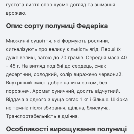
Шовковиця
Лавровишня
густота листя спрощуємо догляд та знімання
Кизильник
врожаю.
Бобовник (Жерновець)
Абрикос
Опис сорту полуниці Федеріка
Калина
Піраканта
Множинні суцвіття, які формують рослини,
Бузина
Обліпиха
сигналізують про велику кількість ягід. Перші їх
Багаторічні рослини
дуже великі, вагою до 70 грамів. Середня маса 40
Кизил
- 45 г. На вигляд подібні до сердець, смак
Молодило (Кам'яні троянди)
десертний, солодкий, колір виражено червоний.
М'ята
Диплоидная слива
Внутрішній вміст добре налити соком, без
Лаванда
порожнеч. Аромат суничний, досить відчутний.
Бамбук
Пряні трави
Віддача з одного з куща сягає 1 кг і більше. Шкірка
Азіатська груша
Очиток (седум)
не темніє після збирання, щільна, блискуча.
Вівсяниця
Транспортабельність відмінна.
Барвінок
Особливості вирощування полуниці
Чемерник (морозник)