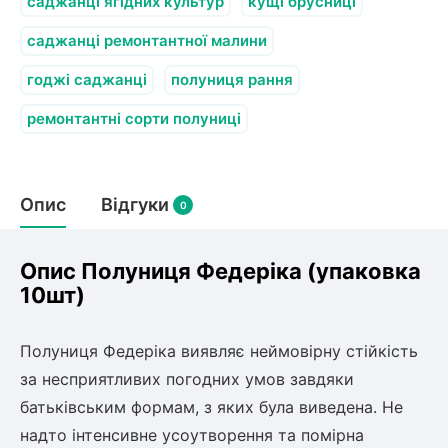
Слива
саджанці ягідних культур
кущі брусниці
Смородина
Кріплення агроволокна (агротканини)
Платан
Сітка затіняюча
саджанці ремонтантної малини
Тамарикс
Оливкове Дерево
Персик
Агрус
годжі саджанці
полуниця рання
Садова техніка
Декоративні кущі
Мирт
ремонтантні сорти полуниці
Рубальні машини
Інжирний персик
Пієріс Японський
Виноград
Граблі тракторні
Рододендрон
Мушмула
Картоплесаджалки
Бересклет
Нектарин
Актинідія
Опис
Картоплекопалки
Відгуки
0
Вейгела
Сажалки для чеснока
Барбарис
Роторні косарки
Пухироплідник
Алича
Ірга
Опис Полуниця Федеріка (упаковка
Навантажувачі
Спірея
10шт)
Азалія
Айва
Ківі
Дерен
Полуниця Федеріка виявляє неймовірну стійкість
Штамбові троянди
за несприятливих погодних умов завдяки
Бузок
Хурма
батьківським формам, з яких була виведена. Не
Жасмин (Чубушник)
надто інтенсивне усоутворення та помірна
Будлея