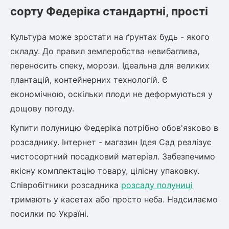
сорту Федеріка стандартні, прості
Рослини що в'ються
Культура може зростати на ґрунтах будь - якого
Гліцинія (Вістерія)
складу. До правил землеробства невибаглива,
Жимолость декоративна
Плющ
переносить спеку, морози. Ідеальна для великих
Клематіс
плантацій, контейнерних технологій. Є
економічною, оскільки плоди не деформуються у
дощову погоду.
Купити полуницю Федеріка потрібно обов'язково в
розсаднику. Інтернет - магазин Ідея Сад реалізує
чистосортний посадковий матеріал. Забезпечимо
якісну комплектацію товару, цілісну упаковку.
Співробітники розсадника
розсаду полуниці
тримають у касетах або просто неба. Надсилаємо
посилки по Україні.