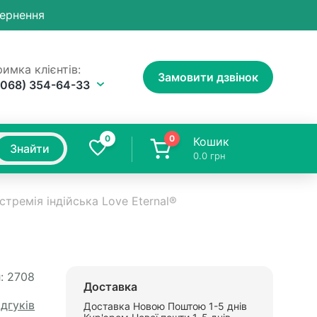
вернення
имка клієнтів:
Замовити дзвінок
(068) 354-64-33
0
0
Кошик
Знайти
0.0
грн
стремія індійська Love Eternal®
:
2708
Доставка
ідгуків
Доставка Новою Поштою 1-5 днів