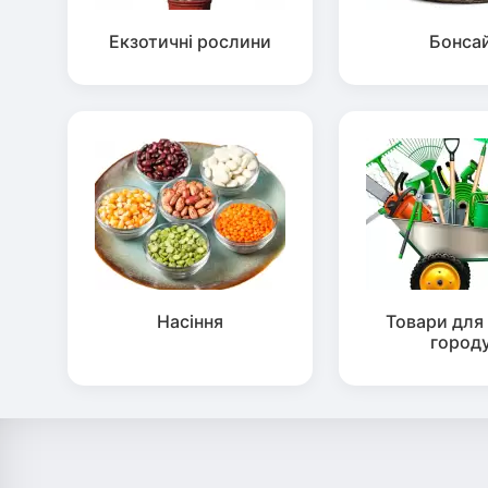
Екзотичні рослини
Бонса
Насіння
Товари для 
город