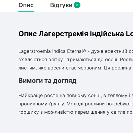
Опис
Відгуки
0
Опис Лагерстремія індійська Lo
Lagerstroemia indica Eternal® - дуже ефектний 
з'являються влітку і тримаються до осені. Росл
листям, яке восени стає червоним. Ця рослина 
Вимоги та догляд
Найкраще росте на повному сонці, в теплому і 
проникному ґрунту. Молоді рослини потребують
горщику з можливістю переміщення у світле пр