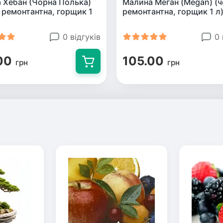
 Хебан (Чорна Полька)
Малина Меган (Megan) (ч
, ремонтантна, горщик 1
ремонтантна, горщик 1 л
0 відгуків
0 
00
105.00
грн
грн