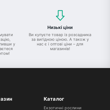
Низькі ціни
мувати
Ви купуєте товар із розсадника
ацію,
за вигідною ціною. А також у
упивши у
нас є і оптові ціни – для
шаєтеся
магазинів!
нтом!
газин
Каталог
Екзотичні рослини