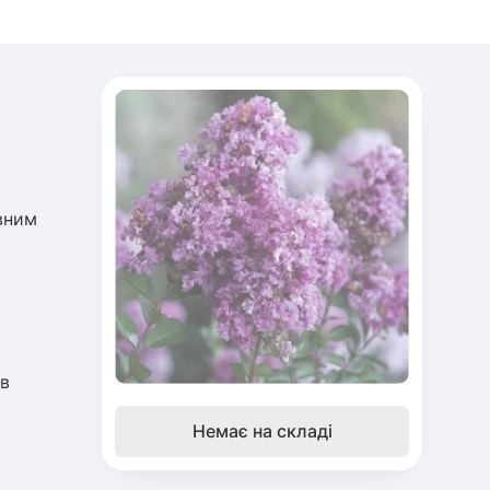
ивним
 в
Немає на складі