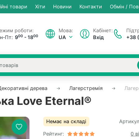
ійні товари
Хiти
Новини
Контакти
Обмін / По
ежим роботи:
Мова:
Кабінет:
Підтр
00
00
н-Пт:
9
- 18
UA
Вхід
+38 
Декоративні дерева
Лагерстремія
Лагер
ка Love Eternal®
Немає на складі
Артикул
Рейтинг:
0 в