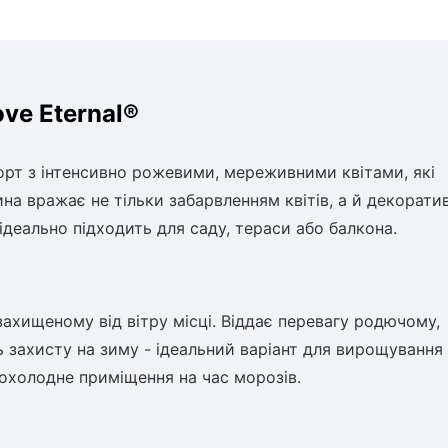
ve Eternal®
сорт з інтенсивно рожевими, мереживними квітами, які
ина вражає не тільки забарвленням квітів, а й декорат
ідеально підходить для саду, тераси або балкона.
захищеному від вітру місці. Віддає перевагу родючому,
 захисту на зиму - ідеальний варіант для вирощування
охолодне приміщення на час морозів.