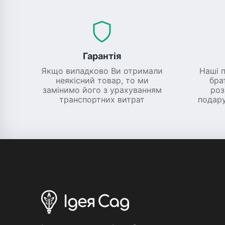
Гарантія
Якщо випадково Ви отримали
Наші 
неякісний товар, то ми
бра
замінимо його з урахуванням
роз
транспортних витрат
подару