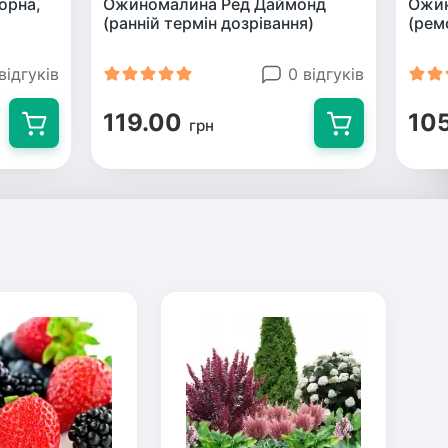
орна,
Ожиномалина Ред Даймонд
Ожин
)
(ранній термін дозрівання)
(рем
відгуків
0 відгуків
119.00
10
грн