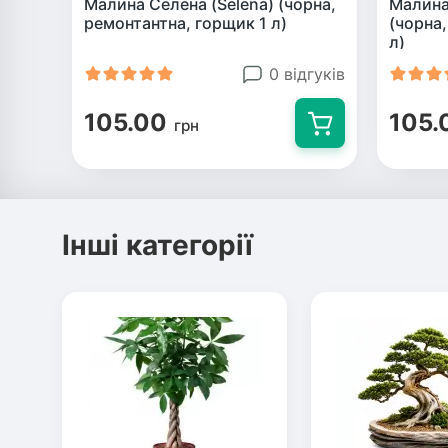
Малина Селена (Selena) (чорна,
Малина
ремонтантна, горщик 1 л)
(чорна
л)
0 відгуків
105.00
105.
грн
Інші категорії