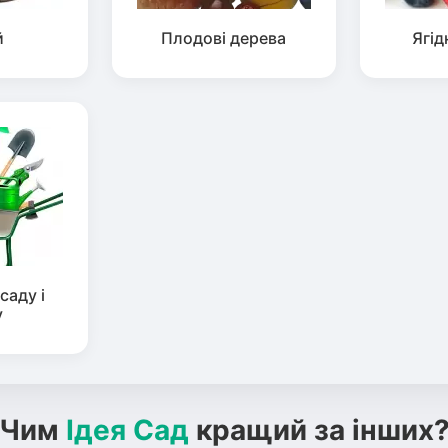
й
Плодові дерева
Ягід
саду і
у
Чим
Ідея Сад
кращий за інших