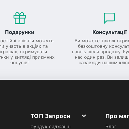
Подарунки
Консультації
постійні клієнти можуть
Ви можете також отри
ти участь в акціях та
безкоштовну консульт
іграшах, отримувати
навіть після продажу. К
нки у вигляді приємних
нас один раз, Ви зали
бонусів!
назавжди нашим кліє
ТОП Запроси
Про ма
фундук саджанці
Блог