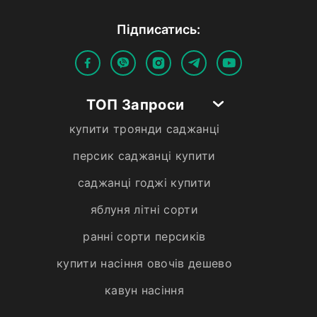
Пiдписатись:
ТОП Запроси
купити троянди саджанці
персик саджанці купити
саджанці годжі купити
яблуня літні сорти
ранні сорти персиків
купити насіння овочів дешево
кавун насіння