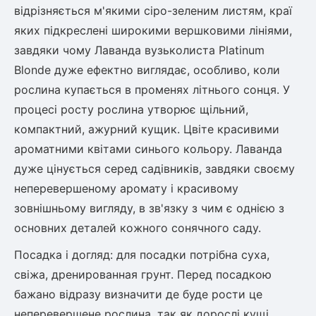
відрізняється м'якими сіро-зеленим листям, краї
яких підкреслені широкими вершковими лініями,
завдяки чому Лаванда вузьколиста Platinum
Blonde дуже ефектно виглядає, особливо, коли
рослина купається в променях літнього сонця. У
процесі росту рослина утворює щільний,
компактний, ажурний кущик. Цвіте красивими
ароматними квітами синього кольору. Лаванда
дуже цінується серед садівників, завдяки своєму
неперевершеному аромату і красивому
зовнішньому вигляду, в зв'язку з чим є однією з
основних деталей кожного сонячного саду.
Посадка і догляд: для посадки потрібна суха,
свіжа, дренированная грунт. Перед посадкою
бажано відразу визначити де буде рости це
неперевершене рослина, так як дорослі кущі