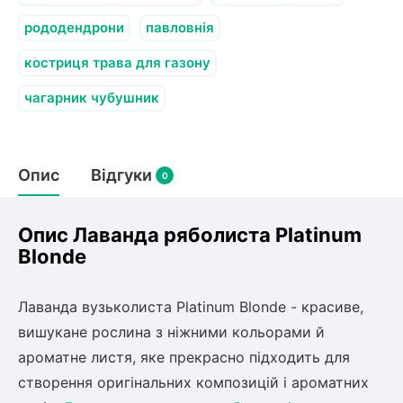
рододендрони
павловнія
костриця трава для газону
чагарник чубушник
Опис
Відгуки
0
Опис Лаванда ряболиста Platinum
Blonde
Лаванда вузьколиста Platinum Blonde - красиве,
вишукане рослина з ніжними кольорами й
ароматне листя, яке прекрасно підходить для
створення оригінальних композицій і ароматних