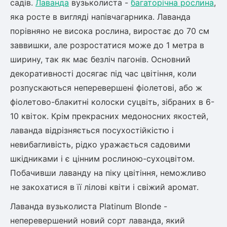
садів.
Лаванда
вузьколиста -
багаторічна рослина
,
яка росте в вигляді напівчагарника. Лаванда
порівняно не висока рослина, виростає до 70 см
заввишки, але розростатися може до 1 метра в
ширину, так як має безліч пагонів. Основний
декоративності досягає під час цвітіння, коли
розпускаються неперевершені фіолетові, або ж
фіолетово-блакитні колоски суцвіть, зібраних в 6-
10 квіток. Крім прекрасних медоносних якостей,
лаванда відрізняється посухостійкістю і
невибагливість, рідко уражається садовими
шкідниками і є цінним рослиною-сухоцвітом.
Побачивши лаванду на піку цвітіння, неможливо
не закохатися в її лілові квіти і свіжий аромат.
Лаванда вузьколиста Platinum Blonde -
неперевершений новий сорт лаванда, який