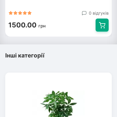
Рослини що в'ються
0 відгуків
Гліцинія (Вістерія)
1500.00
грн
Жимолость декоративна
Плющ
Клематіс
Інші категорії