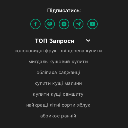
Пiдписатись:
ТОП Запроси
колоновидні фруктові дерева купити
мигдаль кущовий купити
обліпиха саджанці
купити кущі малини
купити кущі самшиту
найкращі літні сорти яблук
абрикос ранній