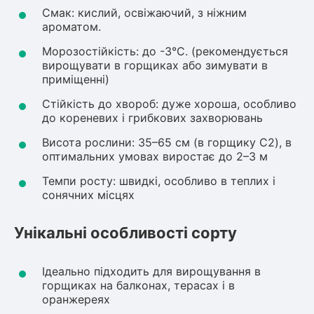
Смак: кислий, освіжаючий, з ніжним
Рослини що в'ються
ароматом.
Морозостійкість: до -3°C. (рекомендується
Гліцинія (Вістерія)
вирощувати в горщиках або зимувати в
Жимолость декоративна
приміщенні)
Плющ
Стійкість до хвороб: дуже хороша, особливо
Клематіс
до кореневих і грибкових захворювань
Висота рослини: 35–65 см (в горщику C2), в
оптимальних умовах виростає до 2–3 м
Темпи росту: швидкі, особливо в теплих і
сонячних місцях
Унікальні особливості сорту
Ідеально підходить для вирощування в
горщиках на балконах, терасах і в
оранжереях