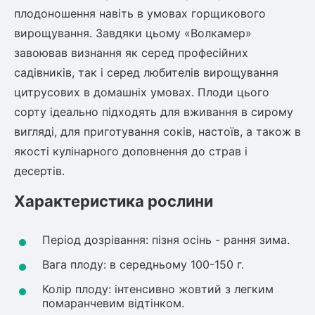
Шовковиця
Лавровишня
плодоношення навіть в умовах горщикового
Кизильник
вирощування. Завдяки цьому «Волкамер»
Бобовник (Жерновець)
Абрикос
завоював визнання як серед професійних
Калина
садівників, так і серед любителів вирощування
Піраканта
цитрусових в домашніх умовах. Плоди цього
Бузина
Обліпиха
сорту ідеально підходять для вживання в сирому
вигляді, для приготування соків, настоїв, а також в
Багаторічні рослини
Кизил
якості кулінарного доповнення до страв і
Молодило (Кам'яні троянди)
десертів.
М'ята
Диплоидная слива
Лаванда
Характеристика рослини
Бамбук
Пряні трави
Азіатська груша
Період дозрівання: пізня осінь - рання зима.
Очиток (седум)
Вага плоду: в середньому 100-150 г.
Вівсяниця
Барвінок
Колір плоду: інтенсивно жовтий з легким
помаранчевим відтінком.
Чемерник (морозник)