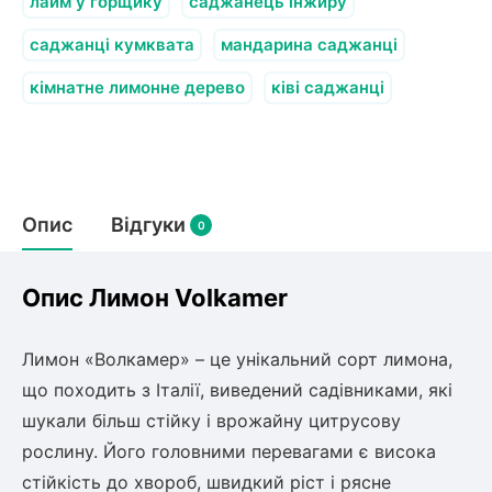
Слива
лайм у горщику
саджанець інжиру
Смородина
Кріплення агроволокна (агротканини)
Платан
Сітка затіняюча
саджанці кумквата
Тамарикс
мандарина саджанці
Оливкове Дерево
Персик
Агрус
кімнатне лимонне дерево
ківі саджанці
Садова техніка
Декоративні кущі
Мирт
Рубальні машини
Інжирний персик
Пієріс Японський
Виноград
Граблі тракторні
Рододендрон
Мушмула
Картоплесаджалки
Бересклет
Нектарин
Актинідія
Опис
Картоплекопалки
Відгуки
0
Вейгела
Сажалки для чеснока
Барбарис
Роторні косарки
Пухироплідник
Алича
Ірга
Опис Лимон Volkamer
Навантажувачі
Спірея
Азалія
Айва
Лимон «Волкамер» – це унікальний сорт лимона,
Ківі
Дерен
що походить з Італії, виведений садівниками, які
Штамбові троянди
шукали більш стійку і врожайну цитрусову
Бузок
Хурма
Жасмин (Чубушник)
рослину. Його головними перевагами є висока
Будлея
стійкість до хвороб, швидкий ріст і рясне